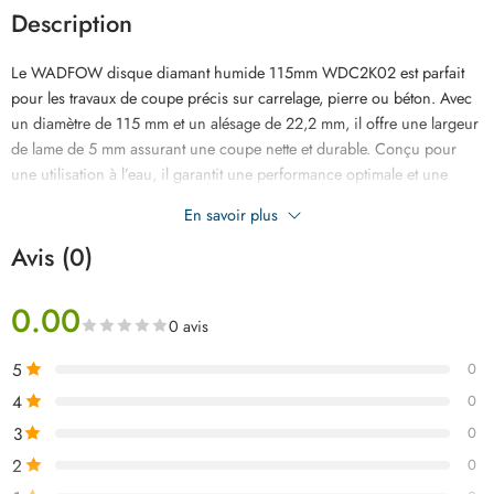
Description
Le WADFOW disque diamant humide 115mm WDC2K02 est parfait
pour les travaux de coupe précis sur carrelage, pierre ou béton. Avec
un diamètre de 115 mm et un alésage de 22,2 mm, il offre une largeur
de lame de 5 mm assurant une coupe nette et durable. Conçu pour
une utilisation à l’eau, il garantit une performance optimale et une
longue durée de vie. Emballé sous double blister pour plus de
En savoir plus
sécurité.
Avis (0)
0.00
0 avis
5
0
4
0
3
0
2
0