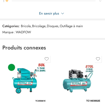
1
0
Soyez le premier à donner votre avis sur “WADFOW disque
En savoir plus
diamant humide 115mm WDC2K02”
Catégories:
Bricola
,
Bricolage
,
Disques
,
Outillage à main
Commentaires
Marque :
WADFOW
Il n'y a pas encore de critiques.
Produits connexes