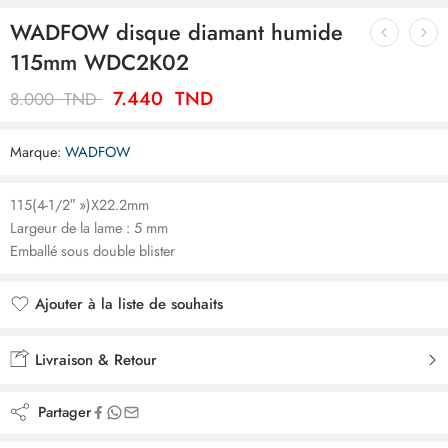
WADFOW disque diamant humide
115mm WDC2K02
7.440
TND
8.000
TND
Marque:
WADFOW
115(4-1/2″ »)X22.2mm
Largeur de la lame : 5 mm
Emballé sous double blister
Ajouter à la liste de souhaits
Ajouté à la liste de souhaits
Livraison & Retour
Partager