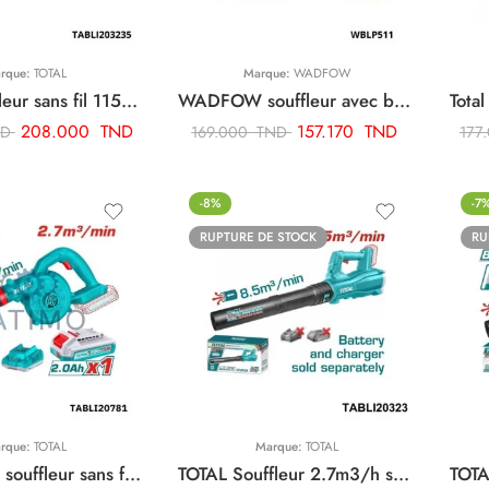
rque:
TOTAL
Marque:
WADFOW
TOTAL souffleur sans fil 115km/h TABLI203235
WADFOW souffleur avec batterie WBLP511
208.000
TND
157.170
TND
ND
169.000
TND
177
-8%
-7
RUPTURE DE STOCK
RU
rque:
TOTAL
Marque:
TOTAL
TOTAL P20s souffleur sans fil 20v TABLI20781
TOTAL Souffleur 2.7m3/h sans batterie sans chargeur TABLI20323