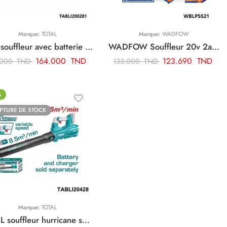
Marque:
TOTAL
Marque:
WADFOW
Total souffleur avec batterie TABLI200281
WADFOW Souffleur 20v 2ah WBLP5521
164.000
TND
123.690
TND
.000
TND
133.000
TND
%
PTURE DE STOCK
Marque:
TOTAL
TOTAL souffleur hurricane sans fil TABLI20428