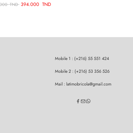
394.000
TND
.000
TND
Mobile 1 : (+216) 55 551 424
Mobile 2 : (+216) 53 356 526
Mail : latimobricola@gmail.com