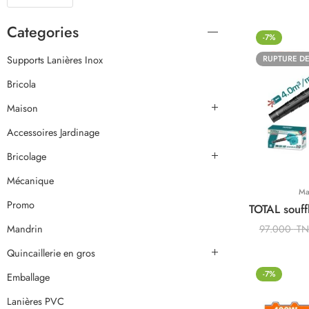
Categories
-7%
Supports Lanières Inox
RUPTURE DE
Bricola
Maison
Accessoires Jardinage
Bricolage
Mécanique
Ma
Promo
Mandrin
97.000
T
Quincaillerie en gros
-7%
Emballage
Lanières PVC