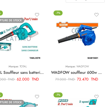
%
-7%
PTURE DE STOCK
Marque:
TOTAL
Marque:
WADFOW
TOTAL Souffleur sans batterie sans chargeur TABLI2078
WADFOW souffleur 600w WAB15601
62.000
TND
73.470
TND
.000
TND
79.000
TND
%
-7%
PTURE DE STOCK