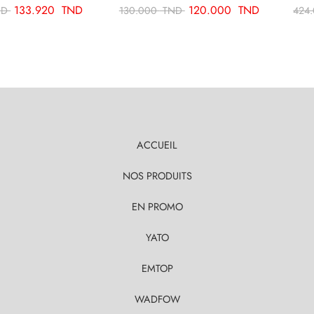
133.920
TND
120.000
TND
ND
130.000
TND
424
ACCUEIL
NOS PRODUITS
EN PROMO
YATO
EMTOP
WADFOW