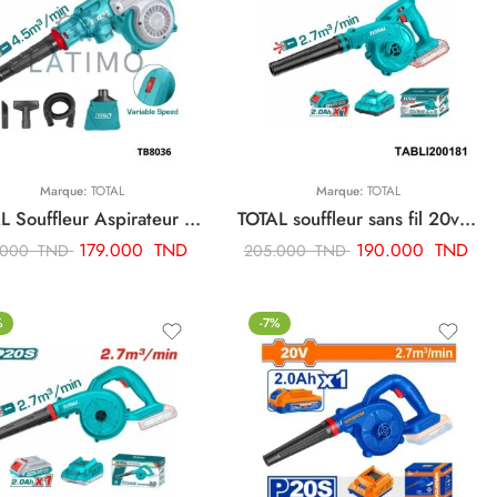
Marque:
TOTAL
Marque:
TOTAL
TOTAL Souffleur Aspirateur 800w TB8036
TOTAL souffleur sans fil 20v avec variateur TABLI200181
179.000
TND
190.000
TND
.000
TND
205.000
TND
%
-7%