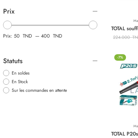
Prix
Ma
Prix:
50 TND
—
400 TND
224.000
T
-7%
Statuts
En soldes
En Stock
Sur les commandes en attente
Ma