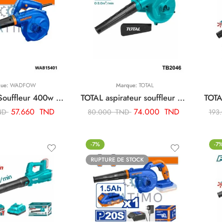
que:
WADFOW
Marque:
TOTAL
WADFOW Souffleur 400w WAB15401
TOTAL aspirateur souffleur 400w TB2046
57.660
TND
74.000
TND
ND
80.000
TND
193
-7%
-7
RUPTURE DE STOCK