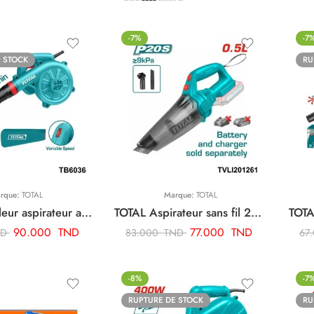
-7%
-7
 STOCK
RU
rque:
TOTAL
Marque:
TOTAL
TOTAL souffleur aspirateur avec variateur 650w TB6036
TOTAL Aspirateur sans fil 20v 0.5l TVLI201261
90.000
TND
77.000
TND
ND
83.000
TND
67
-8%
-7
RUPTURE DE STOCK
RU