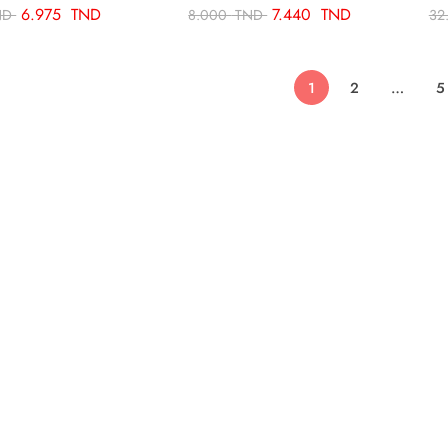
6.975
TND
7.440
TND
ND
8.000
TND
32
1
2
…
5