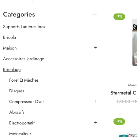
Categories
-7%
Supports Lanières Inox
Bricola
Maison
Accessoires Jardinage
Bricolage
Foret Et Mèches
Marq
Disques
Compresseur D'air
12.000
T
Abrasifs
-7%
Electroportatif
Motoculteur