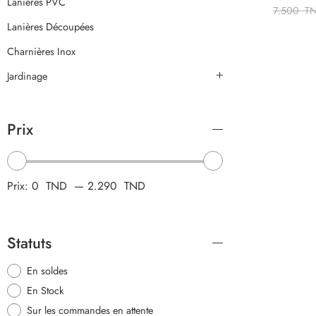
Lanières PVC
7.500
T
Lanières Découpées
Charnières Inox
Jardinage
Prix
Prix:
0 TND
—
2.290 TND
Statuts
En soldes
En Stock
Sur les commandes en attente