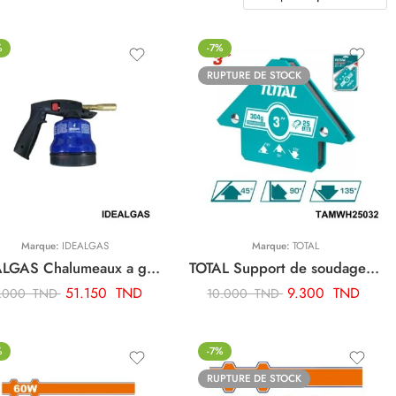
%
-7%
RUPTURE DE STOCK
Marque:
IDEALGAS
Marque:
TOTAL
IDEALGAS Chalumeaux a gaz R392
TOTAL Support de soudage taille 3″ TAMWH25032
51.150
TND
9.300
TND
.000
TND
10.000
TND
%
-7%
RUPTURE DE STOCK