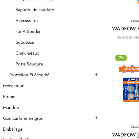
Baguette de soudure
Accessoires
Mar
Fer À Souder
13.000
T
Soudeuse
Chalumeaux
-7%
Poste Soudure
Protection Et Sécurité
Mécanique
Promo
Mandrin
Quincaillerie en gros
Mar
Emballage