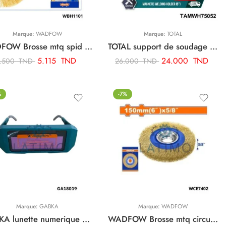
Marque:
WADFOW
Marque:
TOTAL
WADFOW Brosse mtq spid 250mm WBH1101
TOTAL support de soudage taille « 5 » TAMWH75052
5.115
TND
24.000
TND
.500
TND
26.000
TND
%
-7%
Marque:
GABKA
Marque:
WADFOW
GABKA lunette numerique GA18019
WADFOW Brosse mtq circulaire 150mm WCE7402