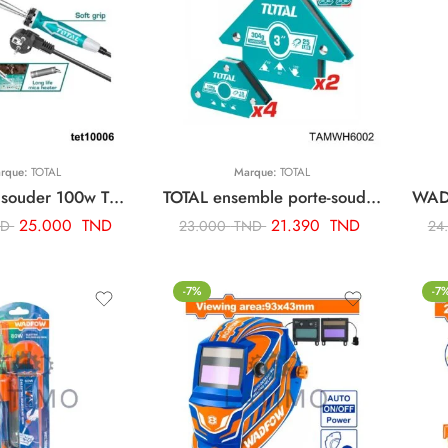
rque:
TOTAL
Marque:
TOTAL
TOTAL fer a souder 100w TET10006
TOTAL ensemble porte-soudure magnetique TAMWH6002
25.000
TND
21.390
TND
ND
23.000
TND
24
-7%
-7