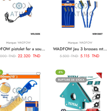
Marque:
WADFOW
Marque:
WADFOW
WADFOW pistolet fer a souder WEL5606
WADFOW Jeu 3 brosses mtq a main 7″ WBH3607
22.320
TND
5.115
TND
.000
TND
5.500
TND
%
-8%
RUPTURE DE STOCK