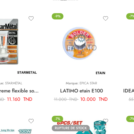
-9%
-7
ue:
STARMÉTAL
Marque:
EPICA STAR
Starmetal Creme flexible soudure a froid ART02478
LATIMO etain E100
11.160
TND
10.000
TND
ND
11.000
TND
55
-7%
-7
RUPTURE DE STOCK