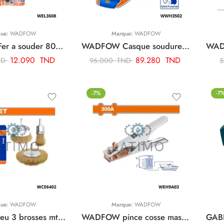
que:
WADFOW
Marque:
WADFOW
WADFOW Fer a souder 80w WEL3608
WADFOW Casque soudure automatique WWH3502
12.090
TND
89.280
TND
ND
96.000
TND
5
-7%
-7
que:
WADFOW
Marque:
WADFOW
WADFOW Jeu 3 brosses mtq WCE6402
WADFOW pince cosse masse 300a WEH9A03