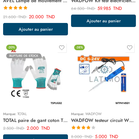
AVEL Lampe de mouvement ART01904
WADFOW Kit test electricien 3pcs WDM94011
59.985
TND
64.500
TND
Note
4.86
20.000
TND
21.600
TND
Ajouter au panier
sur 5
Ajouter au panier
-20%
-38%
RUPTURE DE STOCK
Marque:
TOTAL
Marque:
WADFOW
TOTAL paire de gant coton TSPUG02
WADFOW testeur circuit WTP414501
2.000
TND
2.500
TND
Note
4.00
5.000
TND
8.000
TND