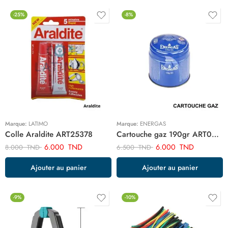
-25%
-8%
Marque:
LATIMO
Marque:
ENERGAS
Colle Araldite ART25378
Cartouche gaz 190gr ART02434
6.000
TND
6.000
TND
8.000
TND
6.500
TND
Ajouter au panier
Ajouter au panier
-9%
-10%