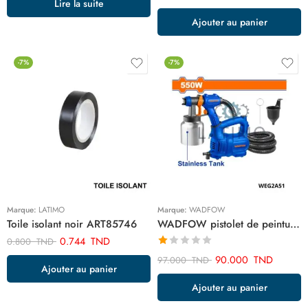
Lire la suite
sur 5
Ajouter au panier
-7%
-7%
Marque:
LATIMO
Marque:
WADFOW
Toile isolant noir ART85746
WADFOW pistolet de peinture tasse acier inoxydable 550w WEG2A51
0.744
TND
0.800
TND
Note
90.000
TND
97.000
TND
Ajouter au panier
1.00
sur
Ajouter au panier
5