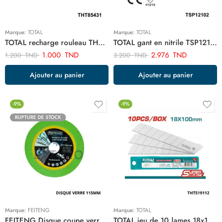
Marque:
TOTAL
Marque:
TOTAL
TOTAL recharge rouleau THT85431
TOTAL gant en nitrile TSP12102
1.000
TND
2.976
TND
1.200
TND
3.200
TND
Ajouter au panier
Ajouter au panier
-9%
-9%
RUPTURE DE STOCK
Marque:
FEITENG
Marque:
TOTAL
FEITENG Disque coupe verre 115mm ART03015
TOTAL jeu de 10 lames 18x100mm THT519112