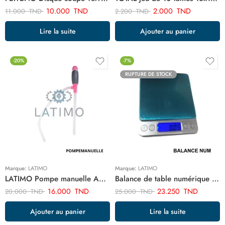
10.000
TND
2.000
TND
11.000
TND
2.200
TND
Lire la suite
Ajouter au panier
-20%
-7%
RUPTURE DE STOCK
Marque:
LATIMO
Marque:
LATIMO
LATIMO Pompe manuelle ART98652
Balance de table numérique 2kg ART02526
16.000
TND
23.250
TND
20.000
TND
25.000
TND
Ajouter au panier
Lire la suite