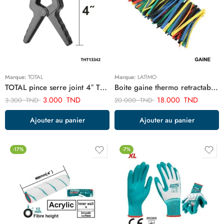
Marque:
TOTAL
Marque:
LATIMO
TOTAL pince serre joint 4″ THT13342
Boite gaine thermo retractable 100 pcs ART12356
3.000
TND
18.000
TND
3.300
TND
20.000
TND
Ajouter au panier
Ajouter au panier
-17%
-7%