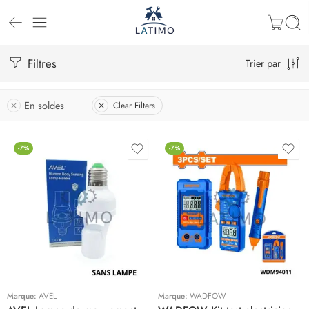
Filtres
Trier par
En soldes
Clear Filters
-7%
-7%
Marque:
AVEL
Marque:
WADFOW