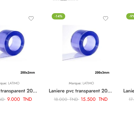
-14%
-9
rque:
LATIMO
Marque:
LATIMO
Laniere pvc transparent 200x2mm 1 metre lineaire (ml) ARTL200
Laniere pvc transparent 200x3mm 1 metre lineaire (ml)
9.000
TND
15.500
TND
ND
18.000
TND
17