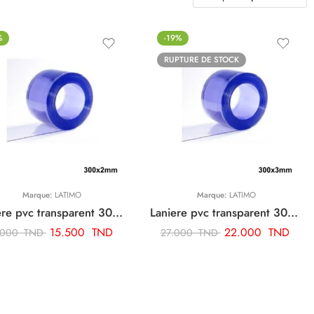
%
-19%
RUPTURE DE STOCK
Marque:
LATIMO
Marque:
LATIMO
Laniere pvc transparent 300x2mm 1 metre lineaire (ml)
Laniere pvc transparent 300x3mm 1 metre lineaire (ml)
15.500
TND
22.000
TND
.000
TND
27.000
TND