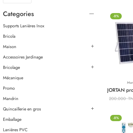
Categories
-8%
Supports Lanières Inox
Bricola
Maison
Accessoires Jardinage
Bricolage
Mécanique
Mar
Promo
Mandrin
200.000
T
Quincaillerie en gros
-8%
Emballage
Lanières PVC