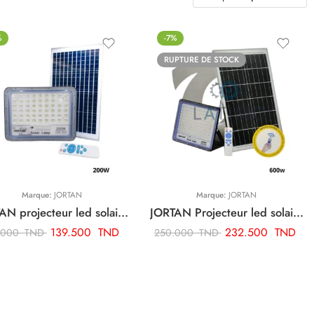
%
-7%
RUPTURE DE STOCK
Marque:
JORTAN
Marque:
JORTAN
JORTAN projecteur led solaire 200w ART02972
JORTAN Projecteur led solaire 600w ART03056
139.500
TND
232.500
TND
.000
TND
250.000
TND