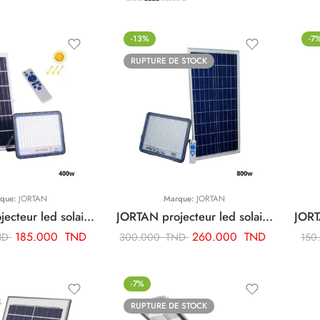
-13%
-7
RUPTURE DE STOCK
que:
JORTAN
Marque:
JORTAN
JORTAN projecteur led solaire 400w ART02226
JORTAN projecteur led solaire 800w ART02973
185.000
TND
260.000
TND
ND
300.000
TND
150
-7%
RUPTURE DE STOCK