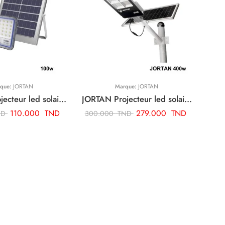
que:
JORTAN
Marque:
JORTAN
JORTAN projecteur led solaire 100w ART02029
JORTAN Projecteur led solaire 400w ART02459
110.000
TND
279.000
TND
ND
300.000
TND