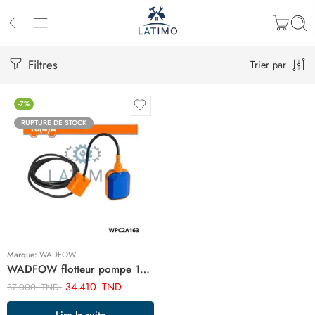
Filtres
Trier par
-7%
RUPTURE DE STOCK
Marque:
WADFOW
WADFOW flotteur pompe 16a 2.75m WPC2A163
34.410
TND
37.000
TND
Lire la suite