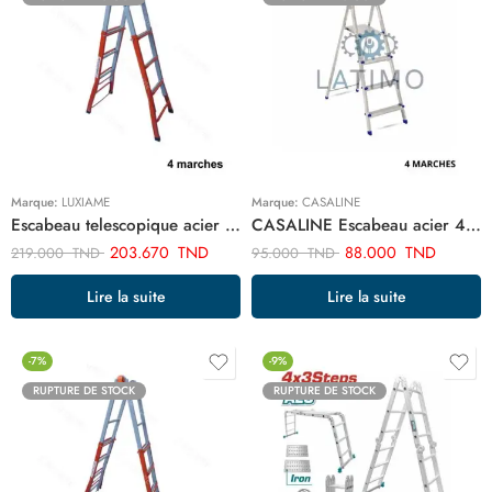
Marque:
LUXIAME
Marque:
CASALINE
Escabeau telescopique acier 4+4 ART02444
CASALINE Escabeau acier 4 marches ART0294M
203.670
TND
88.000
TND
219.000
TND
95.000
TND
Lire la suite
Lire la suite
-7%
-9%
RUPTURE DE STOCK
RUPTURE DE STOCK