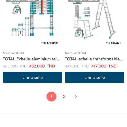
Marque:
TOTAL
Marque:
TOTAL
TOTAL Echelle aluminium telescopique 4m 10 marches THLAD08101
TOTAL echelle transformable aluminium 4×4 75m THLAD04441
432.000
TND
417.000
TND
465.000
TND
449.000
TND
Lire la suite
Lire la suite
1
2