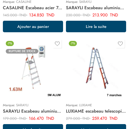
Marque:
CASALINE
Marque:
SARAYLI
CASALINE Escabeau acier 7m ART03017
SARAYLI Escabeau aluminium 7 marches 2.05m ART02452
134.850
TND
213.900
TND
145.000
TND
230.000
TND
Ajouter au panier
Lire la suite
-7%
-7%
RUPTURE DE STOCK
Marque:
SARAYLI
Marque:
LUXIAME
SARAYLI Escabeau aluminium 5 marches 1.63m ART02450
LUXIAME escabeau telescopique 7+7 acier ART02997
166.470
TND
259.470
TND
179.000
TND
279.000
TND