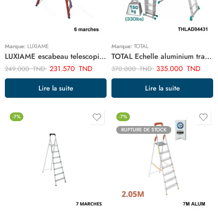
Marque:
LUXIAME
Marque:
TOTAL
LUXIAME escabeau telescopique acier 6+6 ART02996
TOTAL Echelle aluminium transformable 4×3 THLAD04431
231.570
TND
335.000
TND
249.000
TND
370.000
TND
Lire la suite
Lire la suite
-7%
-7%
RUPTURE DE STOCK