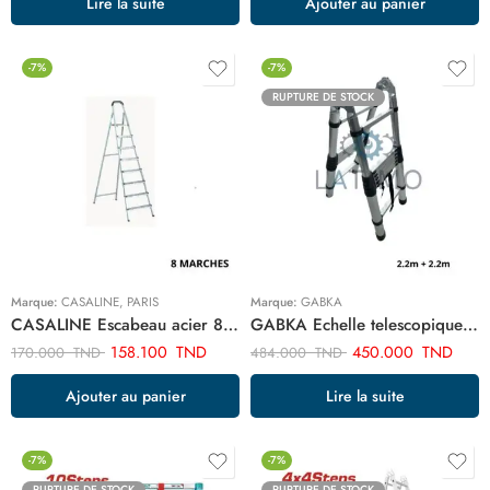
Lire la suite
Ajouter au panier
-7%
-7%
RUPTURE DE STOCK
Marque:
CASALINE
,
PARIS
Marque:
GABKA
CASALINE Escabeau acier 8 marches ART03373
GABKA Echelle telescopique articulee 4.4m GA58173
158.100
TND
450.000
TND
170.000
TND
484.000
TND
Ajouter au panier
Lire la suite
-7%
-7%
RUPTURE DE STOCK
RUPTURE DE STOCK