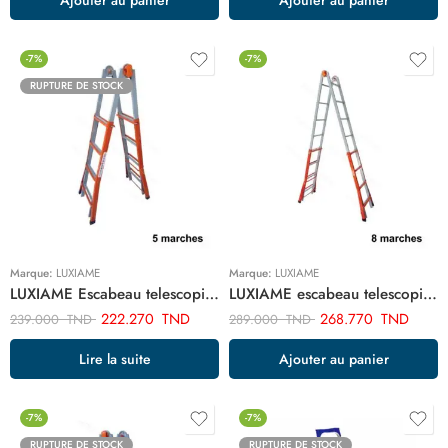
-7%
-7%
RUPTURE DE STOCK
Marque:
LUXIAME
Marque:
LUXIAME
LUXIAME Escabeau telescopique acier 5+5 ART02555
LUXIAME escabeau telescopique 8+8 ART02998
222.270
TND
268.770
TND
239.000
TND
289.000
TND
Lire la suite
Ajouter au panier
-7%
-7%
RUPTURE DE STOCK
RUPTURE DE STOCK