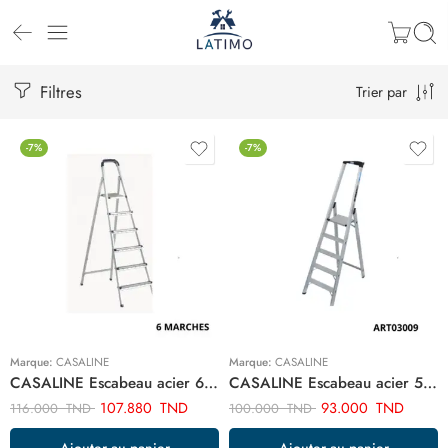
Filtres
Trier par
-7%
-7%
Marque:
CASALINE
Marque:
CASALINE
CASALINE Escabeau acier 6 marches ART03008
CASALINE Escabeau acier 5 marches ART03009
107.880
TND
93.000
TND
116.000
TND
100.000
TND
Ajouter au panier
Ajouter au panier