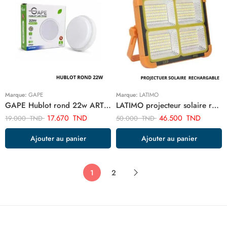
Marque:
GAPE
Marque:
LATIMO
GAPE Hublot rond 22w ART03636
LATIMO projecteur solaire rechargable ART03652
17.670
TND
46.500
TND
19.000
TND
50.000
TND
Ajouter au panier
Ajouter au panier
1
2