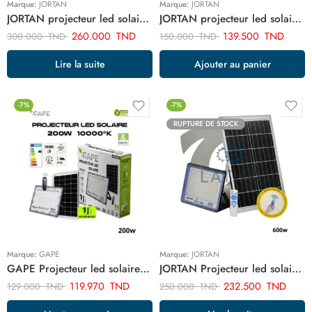
Marque:
JORTAN
Marque:
JORTAN
JORTAN projecteur led solaire 800w ART02973
JORTAN projecteur led solaire 200w ART02972
260.000
TND
139.500
TND
300.000
TND
150.000
TND
Lire la suite
Ajouter au panier
-7%
-7%
RUPTURE DE STOCK
Marque:
GAPE
Marque:
JORTAN
GAPE Projecteur led solaire rechargeable 200w ART200W
JORTAN Projecteur led solaire 600w ART03056
119.970
TND
232.500
TND
129.000
TND
250.000
TND