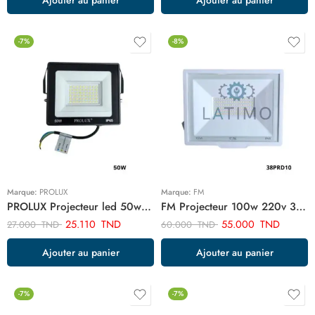
-7%
-8%
Marque:
PROLUX
Marque:
FM
PROLUX Projecteur led 50w ART03405
FM Projecteur 100w 220v 38PRD10
25.110
TND
55.000
TND
27.000
TND
60.000
TND
Ajouter au panier
Ajouter au panier
-7%
-7%