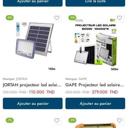
Ajouter au panier
Lire la suite
-8%
-7%
Marque:
JORTAN
Marque:
GAPE
JORTAN projecteur led solaire 100w ART02029
GAPE Projecteur led solaire rechargeable 500w ART500W
110.000
TND
279.000
TND
120.000
TND
300.000
TND
Ajouter au panier
Ajouter au panier
-7%
-7%