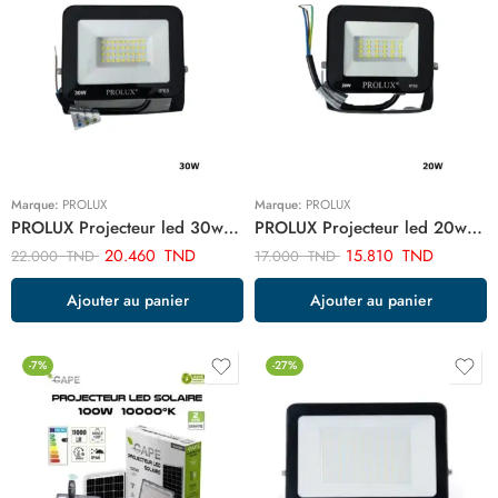
Marque:
PROLUX
Marque:
PROLUX
PROLUX Projecteur led 30w ART03406
PROLUX Projecteur led 20w ART03407
20.460
TND
15.810
TND
22.000
TND
17.000
TND
Ajouter au panier
Ajouter au panier
-7%
-27%