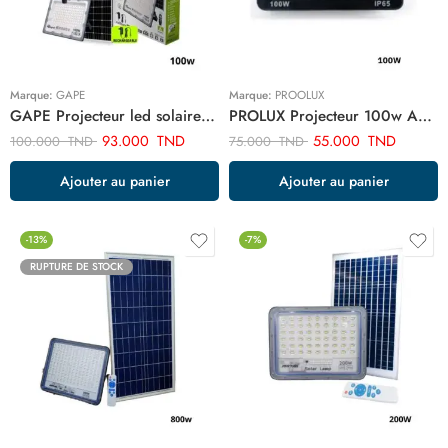
Marque:
GAPE
Marque:
PROOLUX
GAPE Projecteur led solaire 100w rechargeable ART100W
PROLUX Projecteur 100w ART03408
93.000
TND
55.000
TND
100.000
TND
75.000
TND
Ajouter au panier
Ajouter au panier
-13%
-7%
RUPTURE DE STOCK