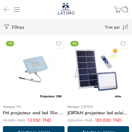
Filtres
Trier par
-7%
-8%
Marque:
FM
Marque:
JORTAN
FM projecteur smd led 10w FMDL10W
JORTAN projecteur led solaire 400w ART02226
13.950
TND
185.000
TND
15.000
TND
200.000
TND
Ajouter au panier
Ajouter au panier