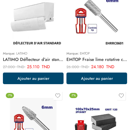
Marque:
LATIMO
Marque:
EMTOP
LATIMO Déflecteur d’air standard ART03829
EMTOP Fraise lime rotative cylindrique EHRRC0601
25.110
TND
24.180
TND
27.000
TND
26.000
TND
Ajouter au panier
Ajouter au panier
-7%
-7%