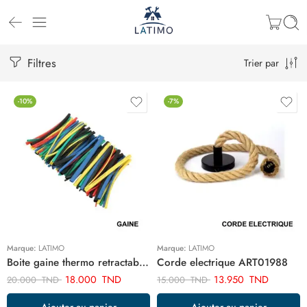
Filtres
Trier par
-10%
-7%
Marque:
LATIMO
Marque:
LATIMO
Boite gaine thermo retractable 100 pcs ART12356
Corde electrique ART01988
18.000
TND
13.950
TND
20.000
TND
15.000
TND
Ajouter au panier
Ajouter au panier