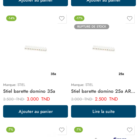
-14%
-17%
RUPTURE DE STOCK
Marque:
STIEL
Marque:
STIEL
Stiel barette domino 35a
Stiel barette domino 25a AR02125
3.000
TND
2.500
TND
3.500
TND
3.000
TND
Ajouter au panier
Lire la suite
-7%
-7%