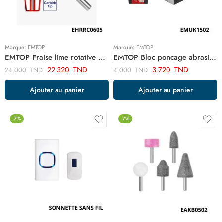
Marque:
EMTOP
Marque:
EMTOP
EMTOP Fraise lime rotative bout arrondi EHRRC0605
EMTOP Bloc poncage abrasif 120 EMUK1502
22.320
TND
3.720
TND
24.000
TND
4.000
TND
Ajouter au panier
Ajouter au panier
-7%
-7%