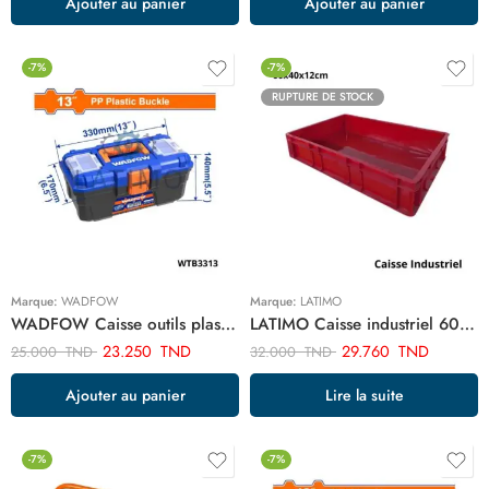
Ajouter au panier
Ajouter au panier
-7%
-7%
RUPTURE DE STOCK
Marque:
WADFOW
Marque:
LATIMO
WADFOW Caisse outils plastique 13″ WTB3313
LATIMO Caisse industriel 60x40x12cm c4 ART03532
23.250
TND
29.760
TND
25.000
TND
32.000
TND
Ajouter au panier
Lire la suite
-7%
-7%