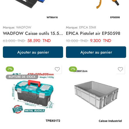
Marque:
WADFOW
Marque:
EPICA STAR
WADFOW Caisse outils 15.5″ WTB6A16
EPICA Pistolet air EP50598
58.590
TND
9.300
TND
63.000
TND
10.000
TND
Ajouter au panier
Ajouter au panier
-7%
-7%
RUPTURE DE STOCK