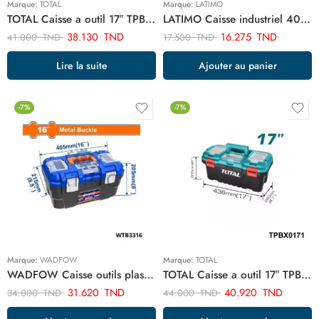
Marque:
TOTAL
Marque:
LATIMO
TOTAL Caisse a outil 17″ TPBX0172
LATIMO Caisse industriel 40X30X12cm c2 ART03530
38.130
TND
16.275
TND
41.000
TND
17.500
TND
Lire la suite
Ajouter au panier
-7%
-7%
Marque:
WADFOW
Marque:
TOTAL
WADFOW Caisse outils plastique 16″ WTB3316
TOTAL Caisse a outil 17″ TPBX0171
31.620
TND
40.920
TND
34.000
TND
44.000
TND