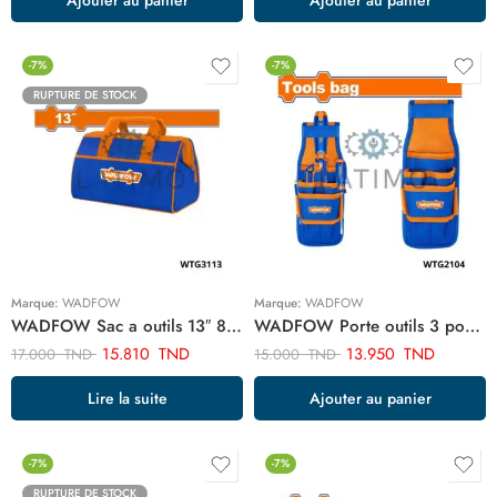
-7%
-7%
RUPTURE DE STOCK
Marque:
WADFOW
Marque:
WADFOW
WADFOW Sac a outils 13″ 8KG WTG3113
WADFOW Porte outils 3 poches WTG2104
15.810
TND
13.950
TND
17.000
TND
15.000
TND
Lire la suite
Ajouter au panier
-7%
-7%
RUPTURE DE STOCK