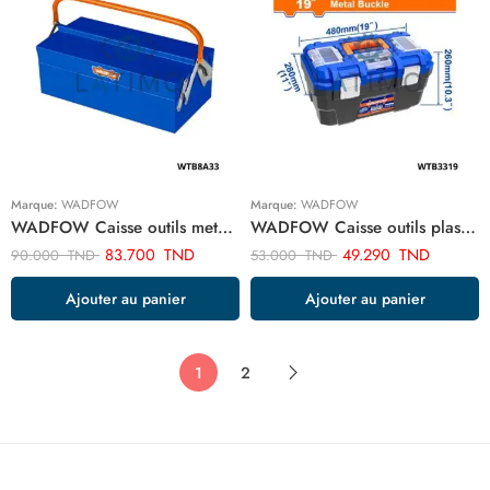
Marque:
WADFOW
Marque:
WADFOW
WADFOW Caisse outils metal 2p WTB8A33
WADFOW Caisse outils plastique 19″ WTB3319
83.700
TND
49.290
TND
90.000
TND
53.000
TND
Ajouter au panier
Ajouter au panier
1
2