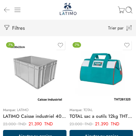
Filtres
Trier par
-7%
-7%
Marque:
LATIMO
Marque:
TOTAL
LATIMO Caisse industriel 40x30x22cm c3 ART03531
TOTAL sac a outils 12kg THT261325
21.390
TND
21.390
TND
23.000
TND
23.000
TND
Ajouter au panier
Ajouter au panier