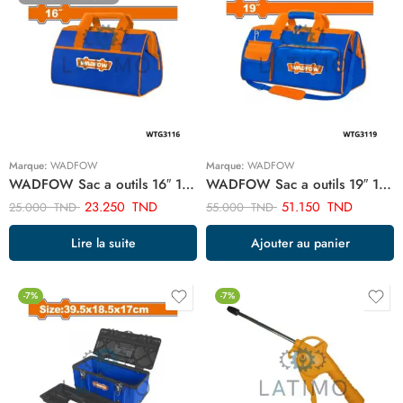
Marque:
WADFOW
Marque:
WADFOW
WADFOW Sac a outils 16″ 12KG WTG3116
WADFOW Sac a outils 19″ 12KG WTG3119
23.250
TND
51.150
TND
25.000
TND
55.000
TND
Lire la suite
Ajouter au panier
-7%
-7%