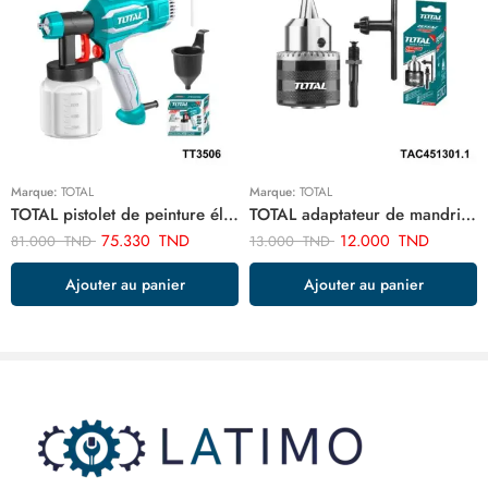
Marque:
TOTAL
Marque:
TOTAL
TOTAL pistolet de peinture électrique 450w TT3506
TOTAL adaptateur de mandrin de foret sds plus TAC451301.1
75.330
TND
12.000
TND
81.000
TND
13.000
TND
Ajouter au panier
Ajouter au panier