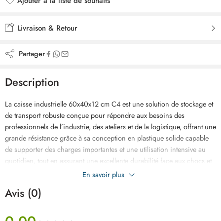
Ajouter à la liste de souhaits
Ajouté à la liste de souhaits
Livraison & Retour
Partager
Description
La caisse industrielle 60x40x12 cm C4 est une solution de stockage et
de transport robuste conçue pour répondre aux besoins des
professionnels de l’industrie, des ateliers et de la logistique, offrant une
grande résistance grâce à sa conception en plastique solide capable
de supporter des charges importantes et une utilisation intensive au
quotidien, tout en assurant une excellente durabilité face aux chocs et
aux manipulations répétées, son format pratique permet un rangement
En savoir plus
optimisé et un empilage sécurisé pour gagner de l’espace dans les
Avis (0)
entrepôts et zones de travail, facile à nettoyer et réutilisable, elle garantit
une organisation efficace des produits et outils, idéale pour le
stockage, la manutention et le transport en toute sécurité.