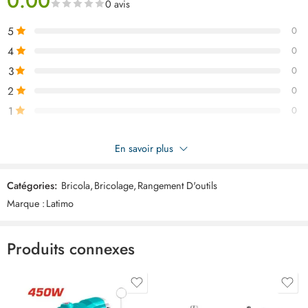
0.00
0 avis
5
0
4
0
3
0
2
0
1
0
Soyez le premier à donner votre avis sur “LATIMO Caisse
En savoir plus
industriel 60x40x12cm c4 ART03532”
Catégories:
Bricola
,
Bricolage
,
Rangement D'outils
Commentaires
Marque :
Latimo
Il n'y a pas encore de critiques.
Produits connexes