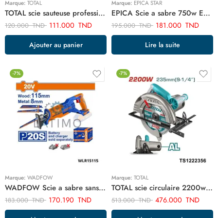
Marque:
TOTAL
Marque:
EPICA STAR
TOTAL scie sauteuse professionnel 400w TS2045565
EPICA Scie a sabre 750w EP10924
111.000
TND
181.000
TND
120.000
TND
195.000
TND
Ajouter au panier
Lire la suite
-7%
-7%
Marque:
WADFOW
Marque:
TOTAL
WADFOW Scie a sabre sans batterie sans chargeur WLR15115
TOTAL scie circulaire 2200w 235mm TS1222356
170.190
TND
476.000
TND
183.000
TND
513.000
TND