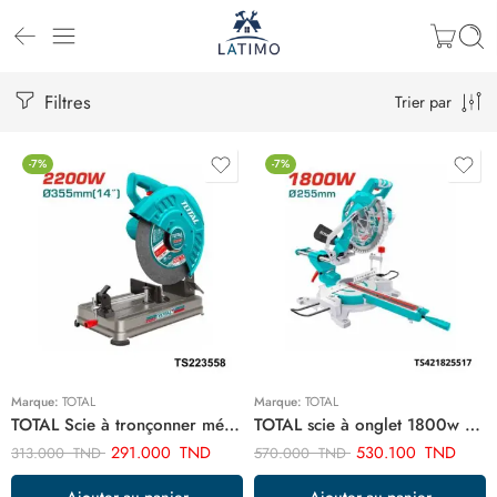
Filtres
Trier par
-7%
-7%
Marque:
TOTAL
Marque:
TOTAL
TOTAL Scie à tronçonner métal 2200W Ø355mm TS223558
TOTAL scie à onglet 1800w 255mm TS421825517
291.000
TND
530.100
TND
313.000
TND
570.000
TND
Ajouter au panier
Ajouter au panier