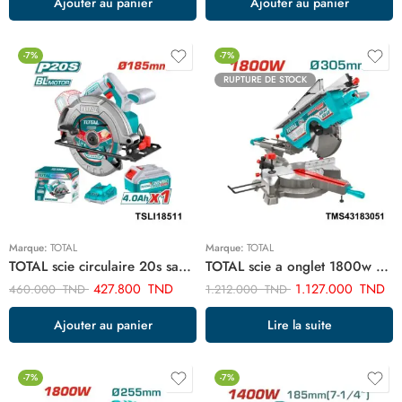
Ajouter au panier
Ajouter au panier
-7%
-7%
RUPTURE DE STOCK
Marque:
TOTAL
Marque:
TOTAL
TOTAL scie circulaire 20s sans fil 185mm TSLI18511
TOTAL scie a onglet 1800w 305mm avec table TMS43183051
427.800
TND
1.127.000
TND
460.000
TND
1.212.000
TND
Ajouter au panier
Lire la suite
-7%
-7%