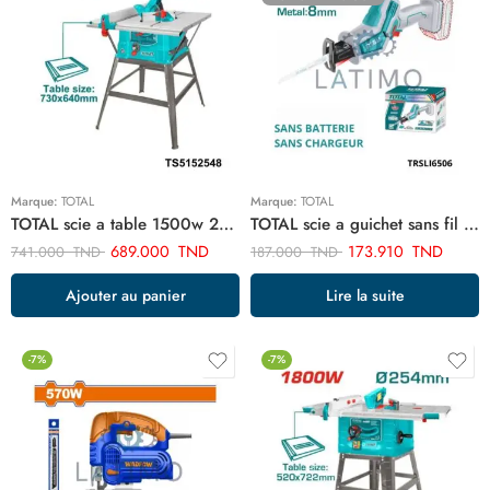
Marque:
TOTAL
Marque:
TOTAL
TOTAL scie a table 1500w 254m TS5152548
TOTAL scie a guichet sans fil TRSLI6506
689.000
TND
173.910
TND
741.000
TND
187.000
TND
Ajouter au panier
Lire la suite
-7%
-7%