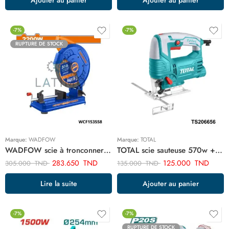
-7%
-7%
RUPTURE DE STOCK
Marque:
WADFOW
Marque:
TOTAL
WADFOW scie à tronconner metal 2200w 355mm WCF153558
TOTAL scie sauteuse 570w + 3 lames de scie + jeu de charbon TS206656
283.650
TND
125.000
TND
305.000
TND
135.000
TND
Lire la suite
Ajouter au panier
-7%
-7%
RUPTURE DE STOCK