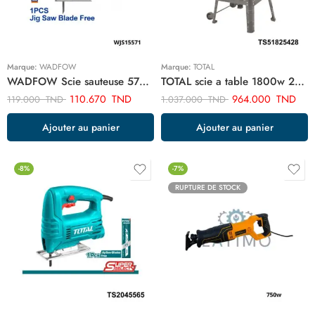
Marque:
WADFOW
Marque:
TOTAL
WADFOW Scie sauteuse 570w + 1 lame WJS15571
TOTAL scie a table 1800w 254mm TS51825428
110.670
TND
964.000
TND
119.000
TND
1.037.000
TND
Ajouter au panier
Ajouter au panier
-8%
-7%
RUPTURE DE STOCK