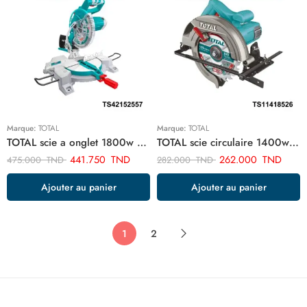
Marque:
TOTAL
Marque:
TOTAL
TOTAL scie a onglet 1800w 255mm TS42152557
TOTAL scie circulaire 1400w TS11418526
441.750
TND
262.000
TND
475.000
TND
282.000
TND
Ajouter au panier
Ajouter au panier
1
2