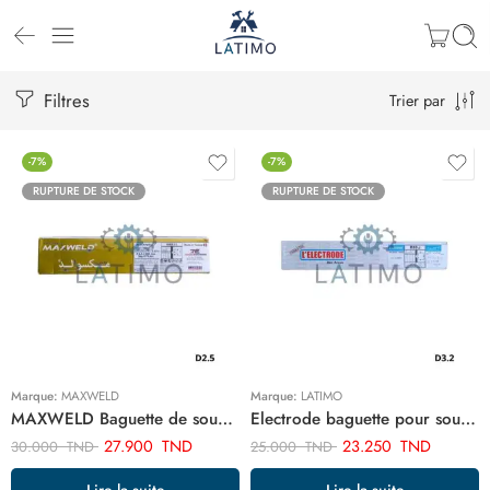
Filtres
Trier par
-7%
-7%
RUPTURE DE STOCK
RUPTURE DE STOCK
Marque:
MAXWELD
Marque:
LATIMO
MAXWELD Baguette de soudure electrode 2.5x300mm ART03045
Electrode baguette pour soudure d3.2 r10 ART03013
27.900
TND
23.250
TND
30.000
TND
25.000
TND
Lire la suite
Lire la suite