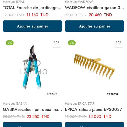
Marque:
TOTAL
Marque:
WADFOW
TOTAL Fourche de jardinage 290mm THGT979K
WADFOW cisaille a gazon 320mm WPA2601
11.160
TND
20.460
TND
12.000
TND
22.000
TND
Ajouter au panier
Ajouter au panier
-7%
-7%
Marque:
GABKA
Marque:
EPICA STAR
GABKAsecateur pm deux main 16″ 41cm GA58231
EPICA rateau jaune EP20037
23.250
TND
12.090
TND
25.000
TND
13.000
TND