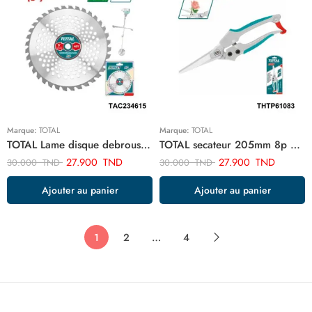
Marque:
TOTAL
Marque:
TOTAL
TOTAL Lame disque debrousailleuse 230mm TAC234615
TOTAL secateur 205mm 8p THTP61083
27.900
TND
27.900
TND
30.000
TND
30.000
TND
Ajouter au panier
Ajouter au panier
1
2
…
4