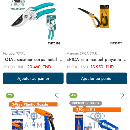
Marque:
TOTAL
Marque:
EPICA STAR
TOTAL secateur corps metal THT0109
EPICA scie manuel playante EP30373
20.460
TND
13.950
TND
22.000
TND
15.000
TND
Ajouter au panier
Ajouter au panier
-7%
-7%
RUPTURE DE STOCK