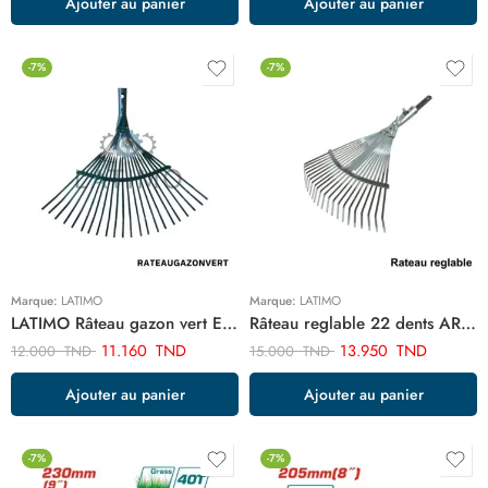
Ajouter au panier
Ajouter au panier
-7%
-7%
Marque:
LATIMO
Marque:
LATIMO
LATIMO Râteau gazon vert EP20644
Râteau reglable 22 dents ART02176
11.160
TND
13.950
TND
12.000
TND
15.000
TND
Ajouter au panier
Ajouter au panier
-7%
-7%