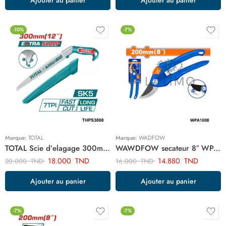
-10%
-7%
Marque:
TOTAL
Marque:
WADFOW
TOTAL Scie d’elagage 300mm THPS3008
WAWDFOW secateur 8″ WPA1E08
18.000
TND
14.880
TND
20.000
TND
16.000
TND
Ajouter au panier
Ajouter au panier
-7%
-7%