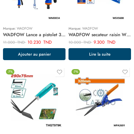
Marque:
WADFOW
Marque:
WADFOW
WADFOW Lance a pistolet 3 jets WNE8E34
WADFOW secateur raisin WSX5608
10.230
TND
9.300
TND
11.000
TND
10.000
TND
Ajouter au panier
Lire la suite
-7%
-7%