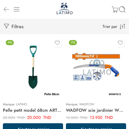
Filtres
Trier par
-9%
-7%
Marque:
LATIMO
Marque:
WADFOW
Pelle petit model 68cm ART02394
WADFOW scie jardinier WHW7G12
20.000
TND
13.950
TND
22.000
TND
15.000
TND
Ajouter au panier
Ajouter au panier