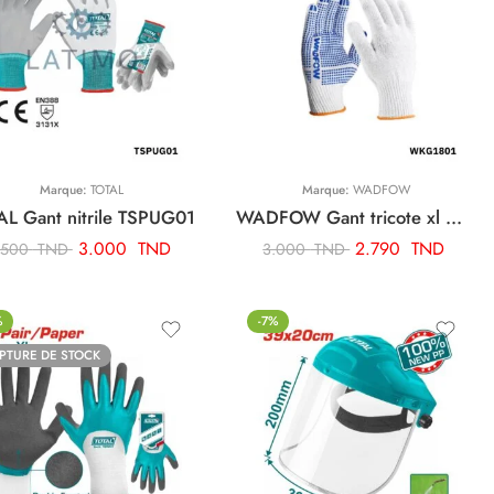
Marque:
TOTAL
Marque:
WADFOW
AL Gant nitrile TSPUG01
WADFOW Gant tricote xl WKG1801
3.000
TND
2.790
TND
.500
TND
3.000
TND
%
-7%
PTURE DE STOCK