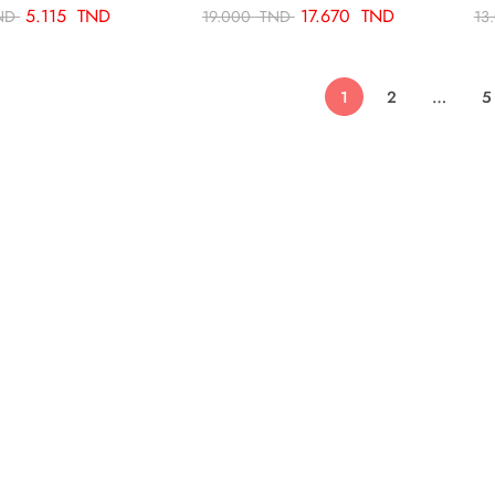
5.115
TND
17.670
TND
ND
19.000
TND
13
1
2
…
5