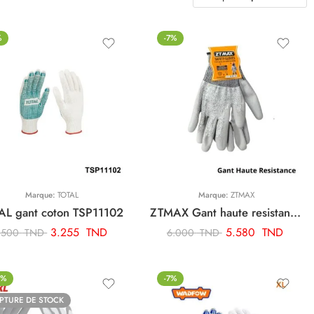
%
-7%
Marque:
TOTAL
Marque:
ZTMAX
AL gant coton TSP11102
ZTMAX Gant haute resistance ART03642
3.255
TND
5.580
TND
.500
TND
6.000
TND
4%
-7%
PTURE DE STOCK