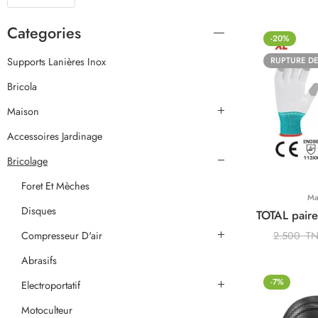
Categories
-20%
Supports Lanières Inox
RUPTURE DE
Bricola
Maison
Accessoires Jardinage
Bricolage
Foret Et Mèches
Ma
Disques
Compresseur D'air
2.500
T
Abrasifs
-7%
Electroportatif
Motoculteur