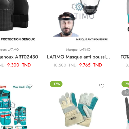
rque:
LATIMO
Marque:
LATIMO
 genoux ART02430
LATIMO Masque anti poussiere ART03053
TOT
9.300
TND
9.765
TND
ND
10.500
TND
3
-17%
-7
RU