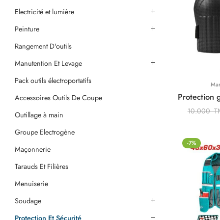
Electricité et lumière
Peinture
Rangement D'outils
Manutention Et Levage
Pack outils électroportatifs
Ma
Protection
Accessoires Outils De Coupe
10.000
T
Outillage à main
Groupe Electrogène
-7%
Maçonnerie
Tarauds Et Filières
Menuiserie
Soudage
Protection Et Sécurité