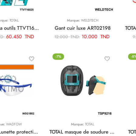
rque:
TOTAL
Marque:
WELDTECH
TOTAL gilet a outils TTVT16025
Gant cuir luxe ART02198
60.450
TND
10.000
TND
ND
12.000
TND
9
-7%
-8
que:
WADFOW
Marque:
TOTAL
WADFOW Lunette protection transparente Bleue WSG1802
TOTAL masque de soudure 110*90*3mm TSP9216
TOT