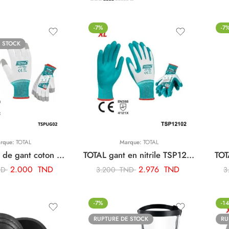
-7%
-7
 STOCK
rque:
TOTAL
Marque:
TOTAL
TOTAL paire de gant coton TSPUG02
TOTAL gant en nitrile TSP12102
TOT
2.000
TND
2.976
TND
ND
3.200
TND
3
-7%
-1
RUPTURE DE STOCK
RU