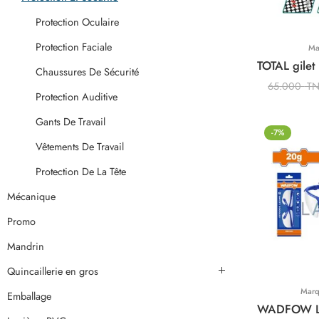
Protection Oculaire
Protection Faciale
Ma
Chaussures De Sécurité
65.000
T
Protection Auditive
Gants De Travail
-7%
Vêtements De Travail
Protection De La Tête
Mécanique
Promo
Mandrin
Quincaillerie en gros
Mar
Emballage