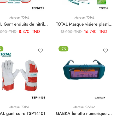
Marque:
TOTAL
Marque:
TOTAL
TOTAL Gant enduits de nitrile givre TSPNF01
TOTAL Masque visiere plastique TSP631
8.370
TND
16.740
TND
.000
TND
18.000
TND
%
-7%
Marque:
TOTAL
Marque:
GABKA
AL gant cuire TSP14101
GABKA lunette numerique GA18019