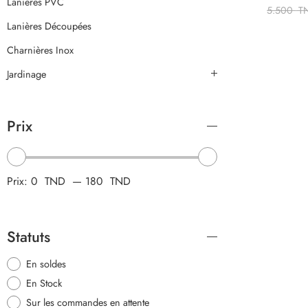
Lanières PVC
5.500
T
Lanières Découpées
Charnières Inox
Jardinage
Prix
Prix:
0 TND
—
180 TND
Statuts
En soldes
En Stock
Sur les commandes en attente