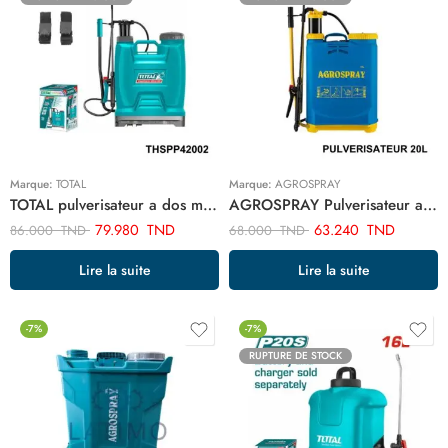
Marque:
TOTAL
Marque:
AGROSPRAY
TOTAL pulverisateur a dos manuel 20 litre 4.5 bar THSPP42002
AGROSPRAY Pulverisateur a dos 20L CFAB-20C
79.980
TND
63.240
TND
86.000
TND
68.000
TND
Lire la suite
Lire la suite
-7%
-7%
RUPTURE DE STOCK