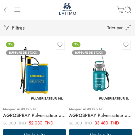
Filtres
Trier par
-7%
-7%
RUPTURE DE STOCK
RUPTURE DE STOCK
Marque:
AGROSPRAY
Marque:
AGROSPRAY
AGROSPRAY Pulverisateur a dos 16L CFAB-16C
AGROSPRAY Pulverisateur a dos 5L CFGA-5CN
52.080
TND
33.480
TND
56.000
TND
36.000
TND
Lire la suite
Lire la suite