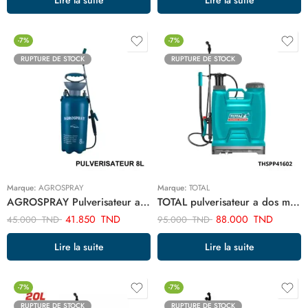
-7%
-7%
RUPTURE DE STOCK
RUPTURE DE STOCK
Marque:
AGROSPRAY
Marque:
TOTAL
AGROSPRAY Pulverisateur a dos 8L CFGA-8CN
TOTAL pulverisateur a dos manuel 16 litre 4.5 bar THSPP41602
41.850
TND
88.000
TND
45.000
TND
95.000
TND
Lire la suite
Lire la suite
-7%
-7%
RUPTURE DE STOCK
RUPTURE DE STOCK