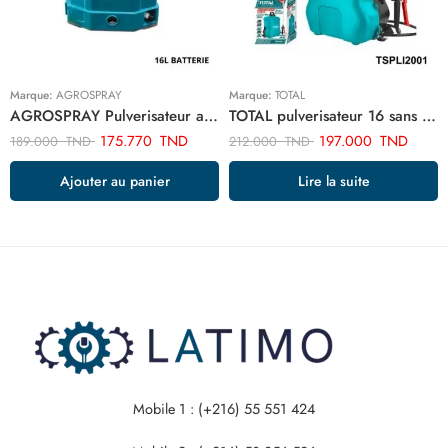
Marque:
AGROSPRAY
Marque:
TOTAL
AGROSPRAY Pulverisateur a dos 16L a batterie ART02989
TOTAL pulverisateur 16 sans fil TSPLI2001
175.770
TND
197.000
TND
189.000
TND
212.000
TND
Ajouter au panier
Lire la suite
Mobile 1 : (+216) 55 551 424