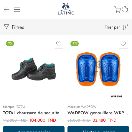
Filtres
Trier par
-7%
-7%
Marque:
TOTAL
Marque:
WADFOW
TOTAL chaussure de securite
WADFOW genouillere WKP1101
104.000
TND
33.480
TND
112.000
TND
36.000
TND
Ajouter au panier
Ajouter au panier