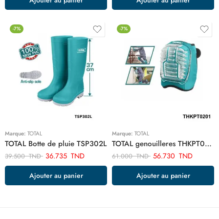
-7%
-7%
Marque:
TOTAL
Marque:
TOTAL
TOTAL Botte de pluie TSP302L
TOTAL genouilleres THKPT0201
36.735
TND
56.730
TND
39.500
TND
61.000
TND
Ajouter au panier
Ajouter au panier