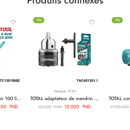
Produits connexes
-8%
-7%
Marque:
TOTAL
TOTAL compresseur d’air 100 litres 3cv TC1301006E
TOTAL adaptateur de mandrin de foret sds plus TAC451301.1
.100
TND
12.000
TND
13.000
TND
3.192.00