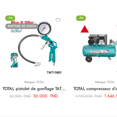
-7%
-7%
RUPTURE DE STOCK
Marque:
TOTAL
Marque:
TOTAL
TOTAL pistolet de gonflage TAT11601
30.000
TND
1.646
32.300
TND
1.770.000
TND