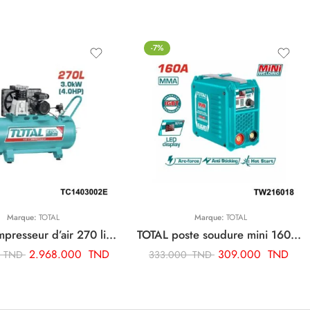
-7%
Marque:
TOTAL
Marque:
TOTAL
TOTAL compresseur d’air 270 litre TC1403002E
TOTAL poste soudure mini 160a TW216018
2.968.000
TND
309.000
TND
0
TND
333.000
TND