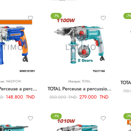
-7%
-7
que:
WADFOW
Marque:
TOTAL
WADFOW Perceuse a percussion 1050w WMD151051
TOTAL Perceuse a percussion 1100w 16mm + charbon TG211166
110
148.800
TND
279.000
TND
ND
300.000
TND
-7%
-7