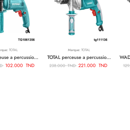
rque:
TOTAL
Marque:
TOTAL
TOTAL perceuse a percussion 680w TG1061356
TOTAL perceuse a percussion 13mm-1010w TG111136
102.000
TND
221.000
TND
ND
238.000
TND
129