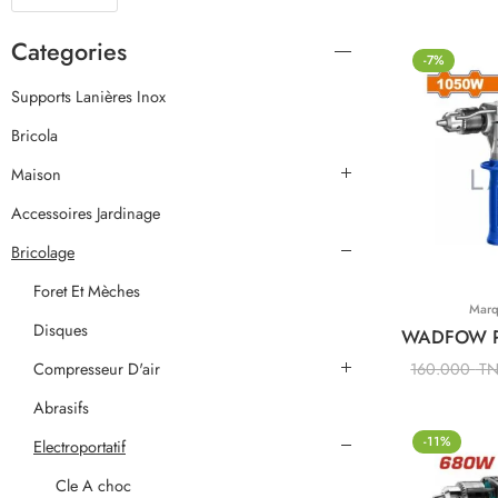
Categories
-7%
Supports Lanières Inox
Bricola
Maison
Accessoires Jardinage
Bricolage
Foret Et Mèches
Mar
Disques
Compresseur D'air
160.000
T
Abrasifs
-11%
Electroportatif
Cle A choc