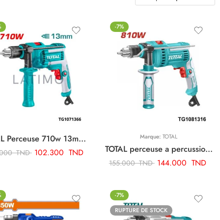
%
-7%
TOTAL Perceuse 710w 13mm TG1071366
Marque:
TOTAL
TOTAL perceuse a percussion 13mm 810w + jeu de charbon 13mm TG1081316
102.300
TND
.000
TND
144.000
TND
155.000
TND
%
-7%
RUPTURE DE STOCK