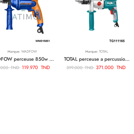
Marque:
WADFOW
Marque:
TOTAL
WADFOW perceuse 850w 13mm WMD15851
TOTAL perceuse a percussion 16mm 1050w TG111165
119.970
TND
371.000
TND
.000
TND
399.000
TND