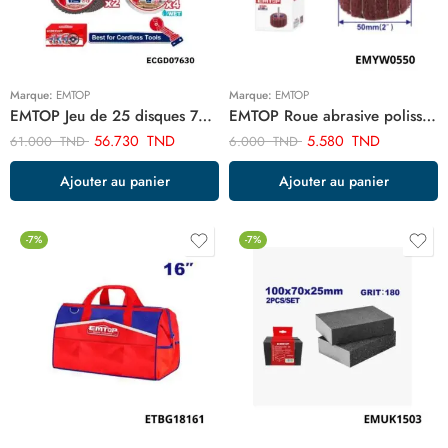
Marque:
EMTOP
Marque:
EMTOP
EMTOP Jeu de 25 disques 76mm coupe poncage ECGD07630
EMTOP Roue abrasive polissage p100 50mm Emyw0550
56.730
TND
5.580
TND
61.000
TND
6.000
TND
Ajouter au panier
Ajouter au panier
-7%
-7%