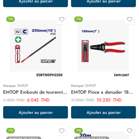
Ajouter au panier
Ajouter au panier
-7%
-7%
Marque:
EMTOP
Marque:
EMTOP
EMTOP Embouts de tourenvis t25 250mm ESBTM5PH2250
EMTOP Pince a denuder 180mm EMPL5607
6.045
TND
10.230
TND
6.500
TND
11.000
TND
Ajouter au panier
Ajouter au panier
-7%
-7%
RUPTURE DE STOCK
RUPTURE DE STOCK