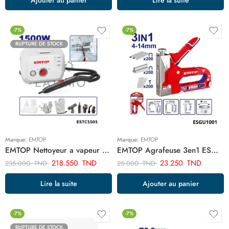
-7%
-7%
RUPTURE DE STOCK
Marque:
EMTOP
Marque:
EMTOP
EMTOP Nettoyeur a vapeur 1500w pour climatiseur ESTC1501
EMTOP Agrafeuse 3en1 ESGU1001
218.550
TND
23.250
TND
235.000
TND
25.000
TND
Lire la suite
Ajouter au panier
-7%
-7%
RUPTURE DE STOCK