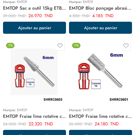
Marque:
EMTOP
Marque:
EMTOP
EMTOP Sac a outil 15kg ETBG18161
EMTOP Bloc ponçage abrasif EMUK1503
26.970
TND
4.185
TND
29.000
TND
4.500
TND
Ajouter au panier
Ajouter au panier
-7%
-7%
Marque:
EMTOP
Marque:
EMTOP
EMTOP Fraise lime rotative conique EHRRC0603
EMTOP Fraise lime rotative cylindrique EHRRC0601
22.320
TND
24.180
TND
24.000
TND
26.000
TND