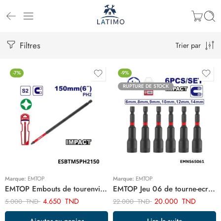
Filtres
Trier par
-7%
-9%
RUPTURE DE STOCK
Marque:
EMTOP
Marque:
EMTOP
EMTOP Embouts de tourenvis s2 150mm ESBTM5PH2150
EMTOP Jeu 06 de tourne-ecrous 14mm EMNS65061
4.650
TND
20.000
TND
5.000
TND
22.000
TND
Ajouter au panier
Lire la suite