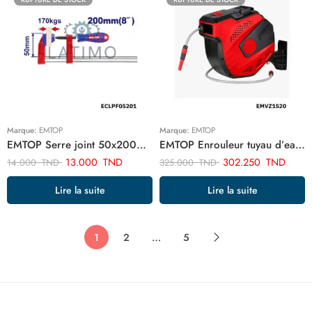
Marque:
EMTOP
Marque:
EMTOP
EMTOP Serre joint 50x200mm force 170kg ECLPF05201
EMTOP Enrouleur tuyau d’eau EMVZ1520
13.000
TND
302.250
TND
14.000
TND
325.000
TND
Lire la suite
Lire la suite
1
2
…
5