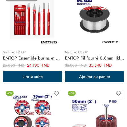
Marque:
EMTOP
Marque:
EMTOP
EMTOP Ensemble burins et poinçons EMCC8395
EMTOP Fil fourré 0.8mm 1klg soudure EEWSFC08101
24.180
TND
35.340
TND
26.000
TND
38.000
TND
Lire la suite
Ajouter au panier
-7%
-7%