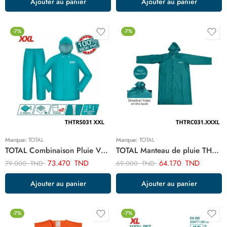
Ajouter au panier
Ajouter au panier
-7%
-7%
Marque:
TOTAL
Marque:
TOTAL
TOTAL Combinaison Pluie Veste Et Pantalon XXL THTRS031.XXL
TOTAL Manteau de pluie THTRC031.XXXL
73.470
TND
64.170
TND
79.000
TND
69.000
TND
Ajouter au panier
Ajouter au panier
-7%
-7%