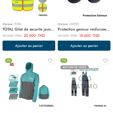
Marque:
TOTAL
Marque:
LATIMO
TOTAL Gilet de securite jaune TSP63XL
Protection genoux renforcee ART02431
20.000
TND
18.600
TND
22.000
TND
20.000
TND
Ajouter au panier
Ajouter au panier
-8%
-7%
RUPTURE DE STOCK