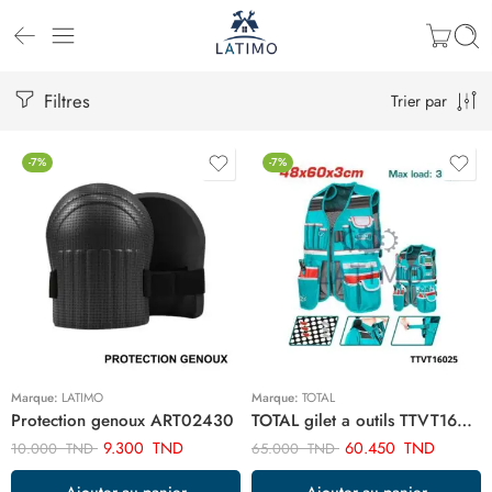
Filtres
Trier par
-7%
-7%
Marque:
LATIMO
Marque:
TOTAL
Protection genoux ART02430
TOTAL gilet a outils TTVT16025
9.300
TND
60.450
TND
10.000
TND
65.000
TND
Ajouter au panier
Ajouter au panier