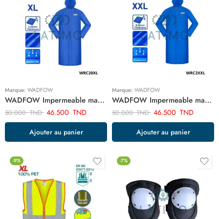
Marque:
WADFOW
Marque:
WADFOW
WADFOW Impermeable manteau xl WRC20XL
WADFOW Impermeable manteau xxl WRC2XXL
46.500
TND
46.500
TND
50.000
TND
50.000
TND
Ajouter au panier
Ajouter au panier
-9%
-7%