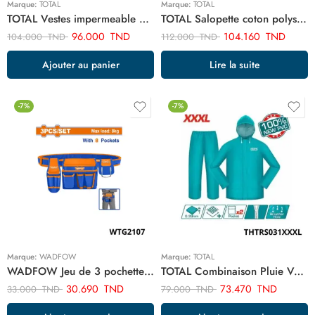
Marque:
TOTAL
Marque:
TOTAL
TOTAL Vestes impermeable XL TJCTC2282.XL
TOTAL Salopette coton polyster grix xl TSP6033.XL
96.000
TND
104.160
TND
104.000
TND
112.000
TND
Ajouter au panier
Lire la suite
-7%
-7%
Marque:
WADFOW
Marque:
TOTAL
WADFOW Jeu de 3 pochettes a outils WTG2107
TOTAL Combinaison Pluie Veste Et Pantalon xxxl THTRS031.XXXL
30.690
TND
73.470
TND
33.000
TND
79.000
TND