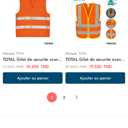
Marque:
TOTAL
Marque:
TOTAL
TOTAL Gilet de securite orange TSP503
TOTAL Gilet de securite orange TSP62XL
10.695
TND
19.530
TND
11.500
TND
21.000
TND
Ajouter au panier
Ajouter au panier
1
2