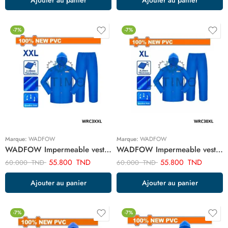
-7%
-7%
Marque:
WADFOW
Marque:
WADFOW
WADFOW Impermeable veste + pantallon xxl WRC3XXL
WADFOW Impermeable veste + pantallon xl WRC30XL
55.800
TND
55.800
TND
60.000
TND
60.000
TND
Ajouter au panier
Ajouter au panier
-7%
-7%