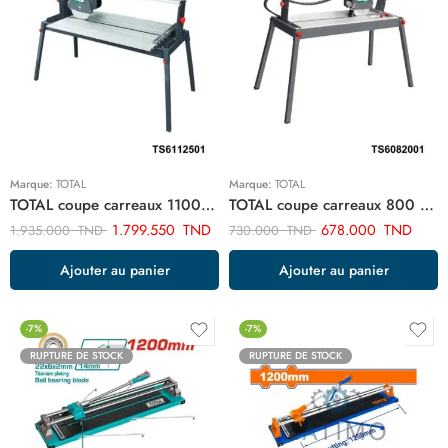
Marque:
TOTAL
Marque:
TOTAL
TOTAL coupe carreaux 1100w TS6112501
TOTAL coupe carreaux 800 watt TS6082001
1.799.550
TND
678.000
TND
1.935.000
TND
730.000
TND
Ajouter au panier
Ajouter au panier
-7%
-7%
RUPTURE DE STOCK
RUPTURE DE STOCK