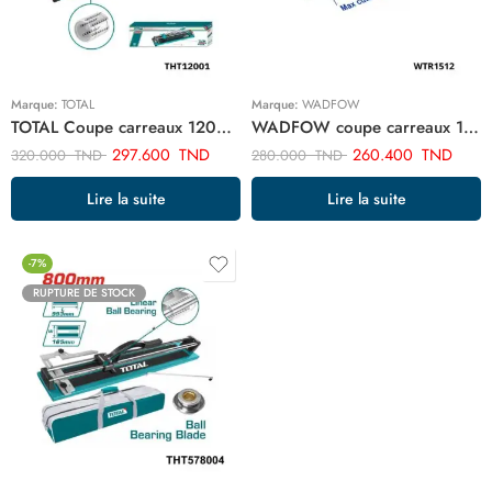
Marque:
TOTAL
Marque:
WADFOW
TOTAL Coupe carreaux 1200mm THT12001
WADFOW coupe carreaux 1200mm WTR1512
297.600
TND
260.400
TND
320.000
TND
280.000
TND
Lire la suite
Lire la suite
-7%
RUPTURE DE STOCK