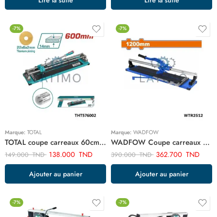
-7%
-7%
Marque:
TOTAL
Marque:
WADFOW
TOTAL coupe carreaux 60cm THT576002
WADFOW Coupe carreaux 120cm WTR2512
138.000
TND
362.700
TND
149.000
TND
390.000
TND
Ajouter au panier
Ajouter au panier
-7%
-7%