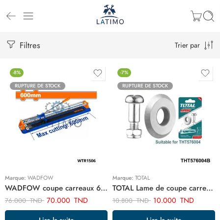
Filtres
Trier par
-8%
-7%
RUPTURE DE STOCK
RUPTURE DE STOCK
Marque:
WADFOW
Marque:
TOTAL
WADFOW coupe carreaux 600mm WTR1506
TOTAL Lame de coupe carreaux THT576004B
70.000
TND
10.000
TND
76.000
TND
10.800
TND
Lire la suite
Lire la suite