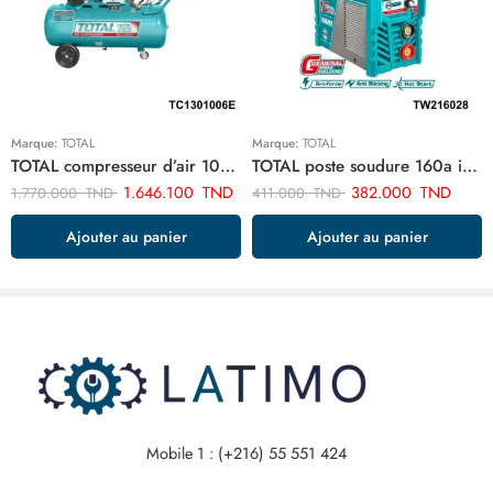
Marque:
TOTAL
Marque:
TOTAL
TOTAL compresseur d’air 100 litres 3cv TC1301006E
TOTAL poste soudure 160a inverter TW216028
1.646.100
TND
382.000
TND
1.770.000
TND
411.000
TND
Ajouter au panier
Ajouter au panier
Mobile 1 : (+216) 55 551 424