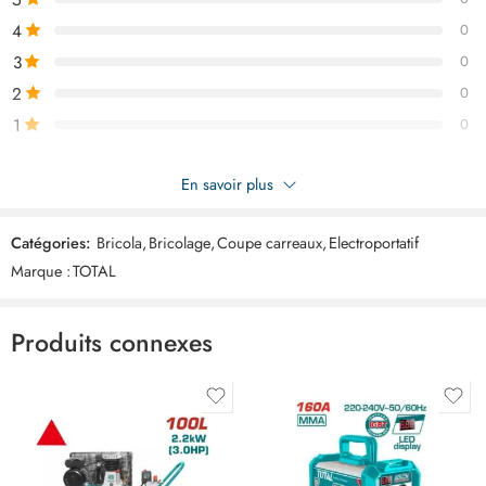
4
0
3
0
2
0
1
0
Soyez le premier à donner votre avis sur “TOTAL coupe carreaux
En savoir plus
800mm THT578004”
Catégories:
Bricola
,
Bricolage
,
Coupe carreaux
,
Electroportatif
Commentaires
Marque :
TOTAL
Il n'y a pas encore de critiques.
Produits connexes