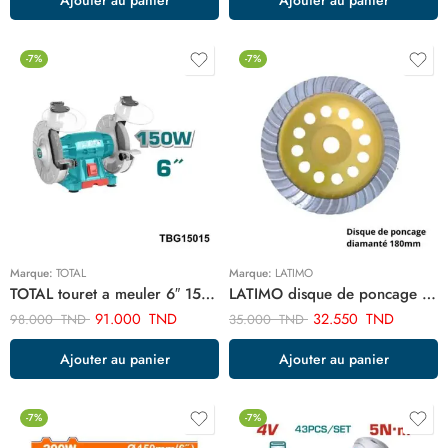
-7%
-7%
Marque:
TOTAL
Marque:
LATIMO
TOTAL touret a meuler 6″ 150w TBG15015
LATIMO disque de poncage diamanté 180 mm ART03647
91.000
TND
32.550
TND
98.000
TND
35.000
TND
Ajouter au panier
Ajouter au panier
-7%
-7%