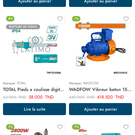
Ajouter au panier
Ajouter au panier
-8%
-7%
RUPTURE DE STOCK
Marque:
TOTAL
Marque:
WADFOW
TOTAL Pieds a coulisse digital 150mm TMT321506
WADFOW Vibreur beton 1500w 2hp WECV2A15
58.000
TND
418.500
TND
63.000
TND
450.000
TND
Lire la suite
Ajouter au panier
-7%
-7%