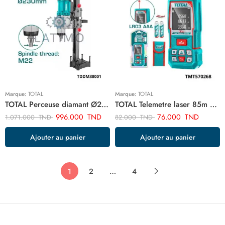
Marque:
TOTAL
Marque:
TOTAL
TOTAL Perceuse diamant Ø22 3800W TDDM38001
TOTAL Telemetre laser 85m TMT570268
996.000
TND
76.000
TND
1.071.000
TND
82.000
TND
Ajouter au panier
Ajouter au panier
1
2
…
4