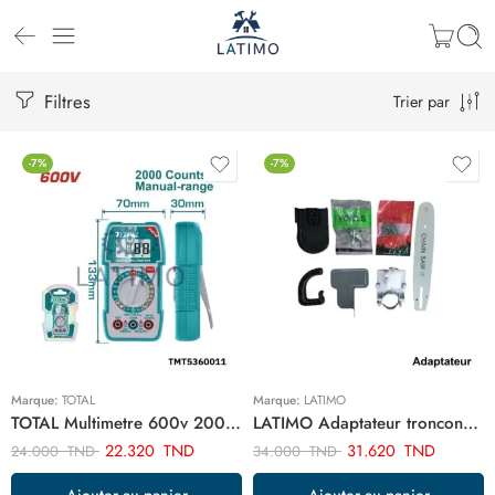
Filtres
Trier par
-7%
-7%
Marque:
TOTAL
Marque:
LATIMO
TOTAL Multimetre 600v 2000 points TMT5360011
LATIMO Adaptateur tronconneuse meule ART02442
22.320
TND
31.620
TND
24.000
TND
34.000
TND
Ajouter au panier
Ajouter au panier