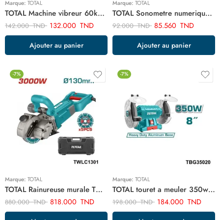
Marque:
TOTAL
Marque:
TOTAL
TOTAL Machine vibreur 60kg 20v sans batterie sans chargeur TTVLI2001
TOTAL Sonometre numerique TETSL031
132.000
TND
85.560
TND
142.000
TND
92.000
TND
Ajouter au panier
Ajouter au panier
-7%
-7%
Marque:
TOTAL
Marque:
TOTAL
TOTAL Rainureuse murale TWLC1301
TOTAL touret a meuler 350w TBG35020
818.000
TND
184.000
TND
880.000
TND
198.000
TND