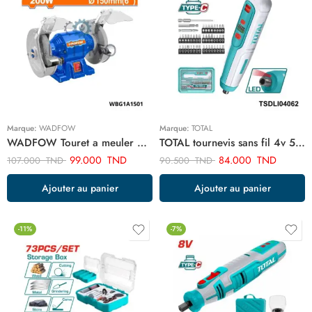
Marque:
WADFOW
Marque:
TOTAL
WADFOW Touret a meuler 200w 150mm WBG1A1501
TOTAL tournevis sans fil 4v 5NM TSDLI04062
99.000
TND
84.000
TND
107.000
TND
90.500
TND
Ajouter au panier
Ajouter au panier
-11%
-7%