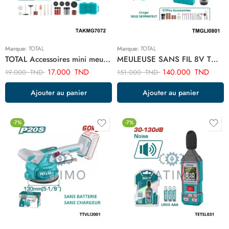
Marque:
TOTAL
Marque:
TOTAL
TOTAL Accessoires mini meuleuse m-f 73 pcs TAKMG7072
MEULEUSE SANS FIL 8V TMGLI0801
17.000
TND
140.000
TND
19.000
TND
151.000
TND
Ajouter au panier
Ajouter au panier
-7%
-7%