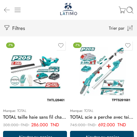
Filtres
Trier par
-7%
-7%
Marque:
TOTAL
Marque:
TOTAL
TOTAL taille haie sans fil chargeable 20v lame 460mm THTLI20461
TOTAL scie a perche avec taille haie sans fil TPTS201681
286.000
TND
692.000
TND
308.000
TND
745.000
TND
Ajouter au panier
Ajouter au panier