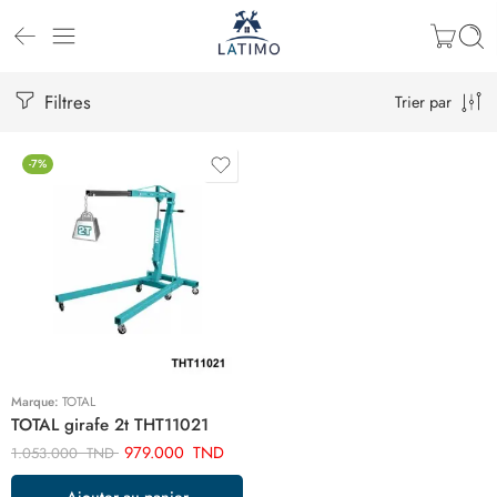
Filtres
Trier par
-7%
Marque:
TOTAL
TOTAL girafe 2t THT11021
979.000
TND
1.053.000
TND
Ajouter au panier