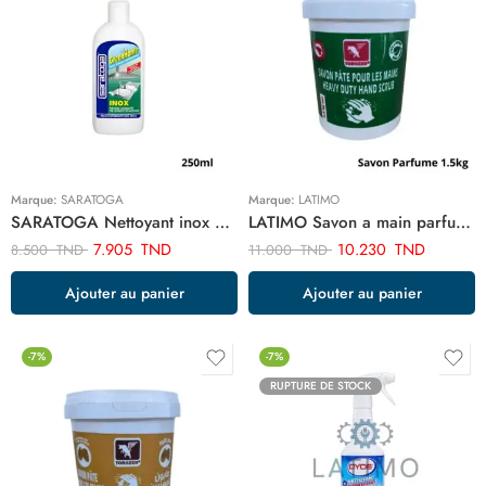
Marque:
SARATOGA
Marque:
LATIMO
SARATOGA Nettoyant inox 250ml ART03421
LATIMO Savon a main parfume 1.5kg ART03535
7.905
TND
10.230
TND
8.500
TND
11.000
TND
Ajouter au panier
Ajouter au panier
-7%
-7%
RUPTURE DE STOCK