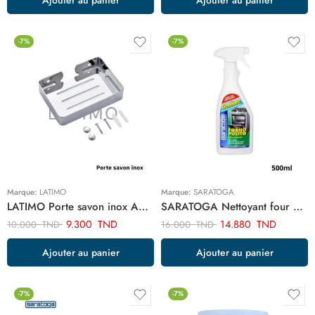
-7%
-7%
Marque:
LATIMO
Marque:
SARATOGA
LATIMO Porte savon inox ART03463
SARATOGA Nettoyant four 500ml ART03422
9.300
TND
14.880
TND
10.000
TND
16.000
TND
Ajouter au panier
Ajouter au panier
-7%
-7%