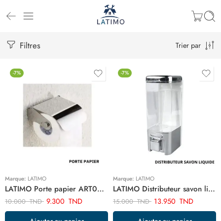
Filtres
Trier par
-7%
-7%
Marque:
LATIMO
Marque:
LATIMO
LATIMO Porte papier ART03461
LATIMO Distributeur savon liquide 480ml ART03597
9.300
TND
13.950
TND
10.000
TND
15.000
TND
Ajouter au panier
Ajouter au panier