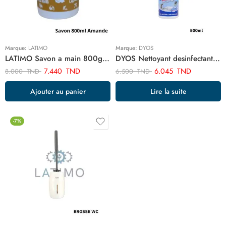
Marque:
LATIMO
Marque:
DYOS
LATIMO Savon a main 800gr parfum amande ART03536
DYOS Nettoyant desinfectant 500ml ART03366
7.440
TND
6.045
TND
8.000
TND
6.500
TND
Ajouter au panier
Lire la suite
-7%