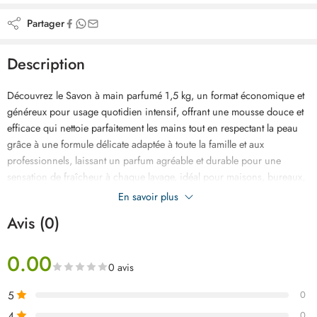
Partager
Description
Découvrez le Savon à main parfumé 1,5 kg, un format économique et
généreux pour usage quotidien intensif, offrant une mousse douce et
efficace qui nettoie parfaitement les mains tout en respectant la peau
grâce à une formule délicate adaptée à toute la famille et aux
professionnels, laissant un parfum agréable et durable pour une
sensation de fraîcheur à chaque lavage, idéal pour maisons, bureaux,
restaurants et collectivités, ce savon assure une hygiène optimale, une
En savoir plus
utilisation pratique et une grande autonomie grâce à son grand format
Avis (0)
réduisant les recharges, tout en apportant confort, douceur et propreté
après chaque utilisation, avec une texture agréable et une performance
0.00
fiable au quotidien dans tous les environnements.
0 avis
5
0
4
0