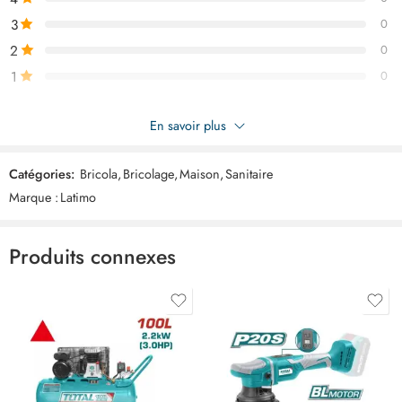
3
0
2
0
1
0
Soyez le premier à donner votre avis sur “LATIMO Savon a main
En savoir plus
parfume 1.5kg ART03535”
Catégories:
Bricola
,
Bricolage
,
Maison
,
Sanitaire
Commentaires
Marque :
Latimo
Il n'y a pas encore de critiques.
Produits connexes