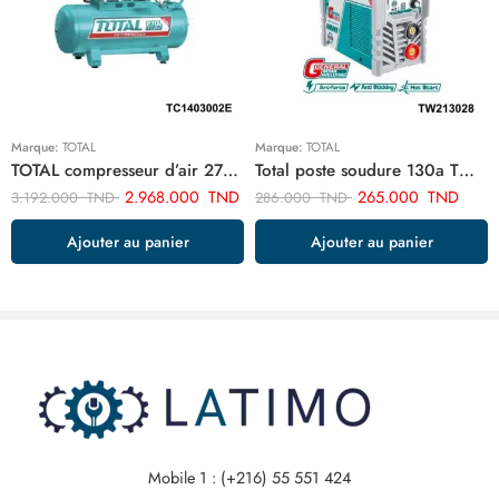
Marque:
TOTAL
Marque:
TOTAL
TOTAL compresseur d’air 270 litre TC1403002E
Total poste soudure 130a TW213028
2.968.000
TND
265.000
TND
3.192.000
TND
286.000
TND
Ajouter au panier
Ajouter au panier
Mobile 1 : (+216) 55 551 424