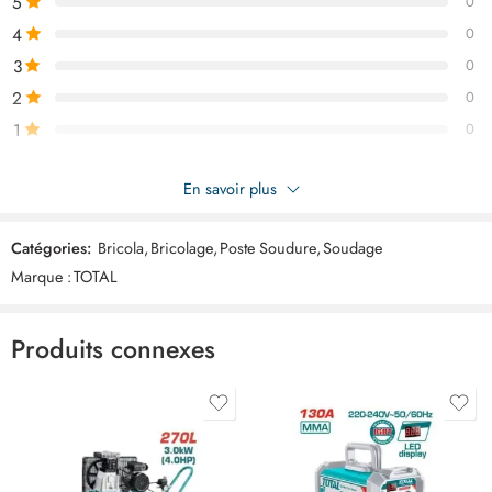
5
0
4
0
3
0
2
0
1
0
Soyez le premier à donner votre avis sur “TOTAL poste soudure
En savoir plus
160a inverter TW216028”
Catégories:
Bricola
,
Bricolage
,
Poste Soudure
,
Soudage
Commentaires
Marque :
TOTAL
Il n'y a pas encore de critiques.
Produits connexes