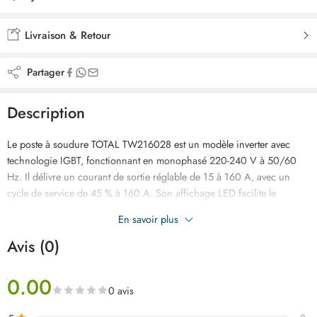
Ajouté à la liste de souhaits
Livraison & Retour
Partager
Description
Le poste à soudure TOTAL TW216028 est un modèle inverter avec
technologie IGBT, fonctionnant en monophasé 220-240 V à 50/60
Hz. Il délivre un courant de sortie réglable de 15 à 160 A, avec un
cycle de service de 45 % à 160 A. Son affichage LED facilite le
contrôle. Compatible avec des électrodes de 1,6 à 4,0 mm, il offre
En savoir plus
performance et précision.
Avis (0)
0.00
0 avis