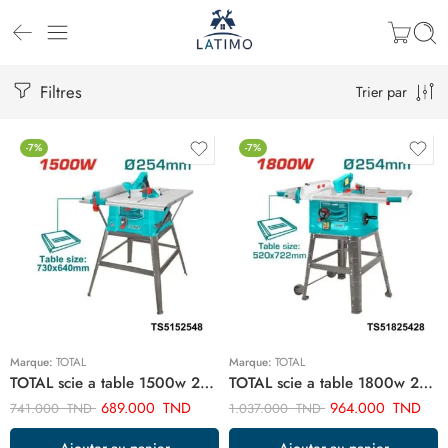
Filtres
Trier par
-7%
-7%
Marque:
TOTAL
Marque:
TOTAL
TOTAL scie a table 1500w 254m TS5152548
TOTAL scie a table 1800w 254mm TS51825428
689.000
TND
964.000
TND
741.000
TND
1.037.000
TND
Ajouter au panier
Ajouter au panier