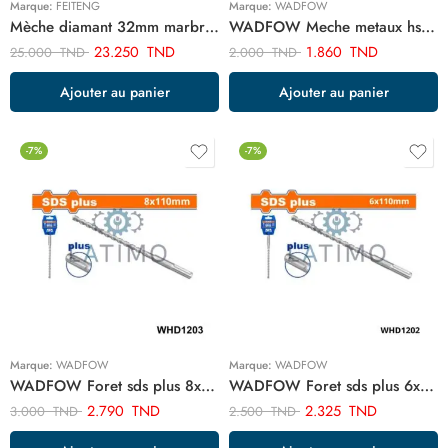
Marque:
FEITENG
Marque:
WADFOW
Mèche diamant 32mm marbre ART02032
WADFOW Meche metaux hss 6mm WTD1K06
23.250
TND
1.860
TND
25.000
TND
2.000
TND
Ajouter au panier
Ajouter au panier
-7%
-7%
Marque:
WADFOW
Marque:
WADFOW
WADFOW Foret sds plus 8x110mm WHD1203
WADFOW Foret sds plus 6x110mm WHD1202
2.790
TND
2.325
TND
3.000
TND
2.500
TND