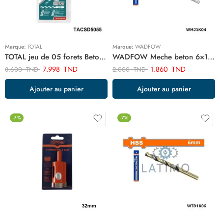
Marque:
TOTAL
Marque:
WADFOW
TOTAL jeu de 05 forets Beton TACSD5055
WADFOW Meche beton 6×100 WMJ1K04
7.998
TND
1.860
TND
8.600
TND
2.000
TND
Ajouter au panier
Ajouter au panier
-7%
-7%