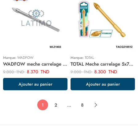
Marque:
WADFOW
Marque:
TOTAL
WADFOW meche carrelage verre 10mm WLZ1K03
TOTAL Meche carrelage 5x74mm TACG210512
8.370
TND
8.300
TND
9.000
TND
9.000
TND
Ajouter au panier
Ajouter au panier
1
2
…
8