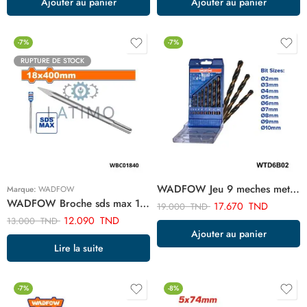
Ajouter au panier
Ajouter au panier
-7%
-7%
RUPTURE DE STOCK
WADFOW Jeu 9 meches metaux WTD6B02
Marque:
WADFOW
WADFOW Broche sds max 18x400mm WBC01840
17.670
TND
19.000
TND
12.090
TND
13.000
TND
Ajouter au panier
Lire la suite
-7%
-8%