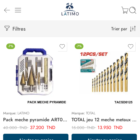
Filtres
Trier par
-7%
-7%
Marque:
LATIMO
Marque:
TOTAL
Pack meche pyramide ART01849
TOTAL jeu 12 meche metaux TACSD0125
37.200
TND
13.950
TND
40.000
TND
15.000
TND
Ajouter au panier
Ajouter au panier