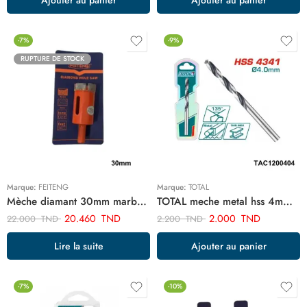
-7%
-9%
RUPTURE DE STOCK
Marque:
FEITENG
Marque:
TOTAL
Mèche diamant 30mm marbre ART01354
TOTAL meche metal hss 4mm TAC1200404
20.460
TND
2.000
TND
22.000
TND
2.200
TND
Lire la suite
Ajouter au panier
-7%
-10%