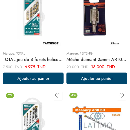
Marque:
TOTAL
Marque:
FEITENG
TOTAL jeu de 8 forets helicoidaux hss TACSD0801
Mèche diamant 25mm ART01352
6.975
TND
18.000
TND
7.500
TND
20.000
TND
Ajouter au panier
Ajouter au panier
-7%
-7%