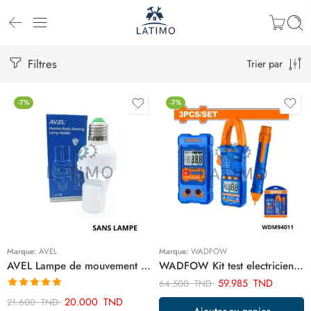
Filtres
Trier par
-7%
-7%
Marque:
AVEL
Marque:
WADFOW
AVEL Lampe de mouvement ART01904
WADFOW Kit test electricien 3pcs WDM94011
59.985
TND
64.500
TND
Note
4.86
20.000
TND
21.600
TND
Ajouter au panier