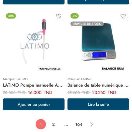
-20%
-7%
RUPTURE DE STOCK
Marque:
LATIMO
Marque:
LATIMO
LATIMO Pompe manuelle ART98652
Balance de table numérique 2kg ART02526
16.000
TND
23.250
TND
20.000
TND
25.000
TND
Ajouter au panier
Lire la suite
1
2
…
164