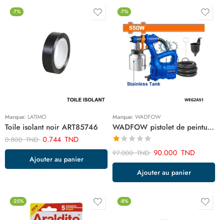
-7%
-7%
Marque:
LATIMO
Marque:
WADFOW
Toile isolant noir ART85746
WADFOW pistolet de peinture tasse acier inoxydable 550w WEG2A51
0.744
TND
0.800
TND
Note
90.000
TND
97.000
TND
Ajouter au panier
1.00
sur
Ajouter au panier
5
-25%
-8%