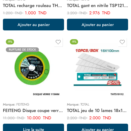
TOTAL recharge rouleau THT85431
TOTAL gant en nitrile TSP12102
1.000
TND
2.976
TND
1.200
TND
3.200
TND
Ajouter au panier
Ajouter au panier
-9%
-9%
RUPTURE DE STOCK
Marque:
FEITENG
Marque:
TOTAL
FEITENG Disque coupe verre 115mm ART03015
TOTAL jeu de 10 lames 18x100mm THT519112
10.000
TND
2.000
TND
11.000
TND
2.200
TND
Lire la suite
Ajouter au panier