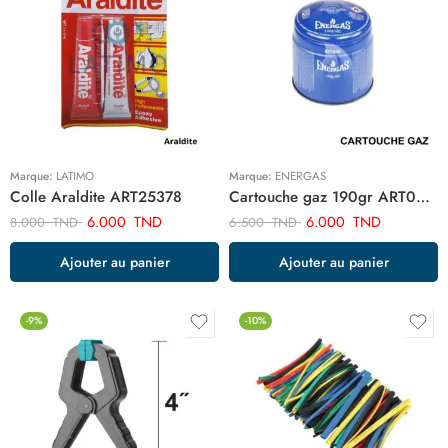
Marque:
LATIMO
Marque:
ENERGAS
Colle Araldite ART25378
Cartouche gaz 190gr ART02434
6.000
TND
6.000
TND
8.000
TND
6.500
TND
Ajouter au panier
Ajouter au panier
-9%
-10%