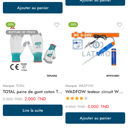
sur 5
Ajouter au panier
-20%
-38%
RUPTURE DE STOCK
Marque:
TOTAL
Marque:
WADFOW
TOTAL paire de gant coton TSPUG02
WADFOW testeur circuit WTP414501
2.000
TND
2.500
TND
Note
4.00
5.000
TND
8.000
TND
Lire la suite
sur 5
Ajouter au panier