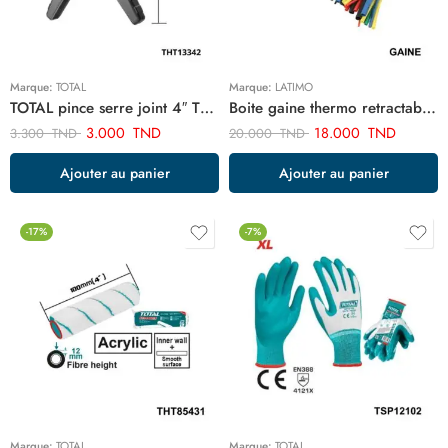
Marque:
TOTAL
Marque:
LATIMO
TOTAL pince serre joint 4″ THT13342
Boite gaine thermo retractable 100 pcs ART12356
3.000
TND
18.000
TND
3.300
TND
20.000
TND
Ajouter au panier
Ajouter au panier
-17%
-7%
Marque:
TOTAL
Marque:
TOTAL