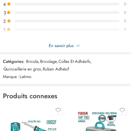
4
0
3
0
2
0
1
0
Soyez le premier à donner votre avis sur “Toile isolant noir
En savoir plus
ART85746”
Catégories:
Bricola
,
Bricolage
,
Colles Et Adhésifs
,
Commentaires
Quincaillerie en gros
,
Ruban Adhésif
Il n'y a pas encore de critiques.
Marque :
Latimo
Produits connexes