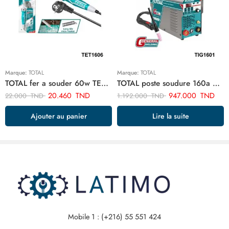
Marque:
TOTAL
Marque:
TOTAL
TOTAL fer a souder 60w TET1606
TOTAL poste soudure 160a 4.0 tig mma onduleur TIG1601
20.460
TND
947.000
TND
22.000
TND
1.192.000
TND
Ajouter au panier
Lire la suite
Mobile 1 : (+216) 55 551 424