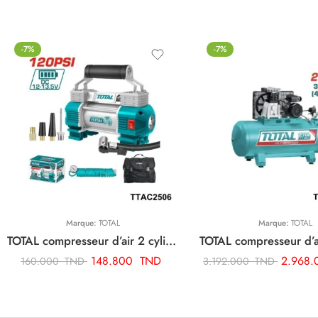
-7%
-7%
Marque:
TOTAL
Marque:
TOTAL
TOTAL compresseur d’air 2 cylindre TTAC2506
148.800
TND
2.968
160.000
TND
3.192.000
TND