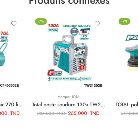
Produits connexes
-7%
-7%
Marque:
TOTAL
TOTAL compresseur d’air 270 litre TC1403002E
Total poste soudure 130a TW213028
.000
TND
265.000
TND
286.000
TND
517.00