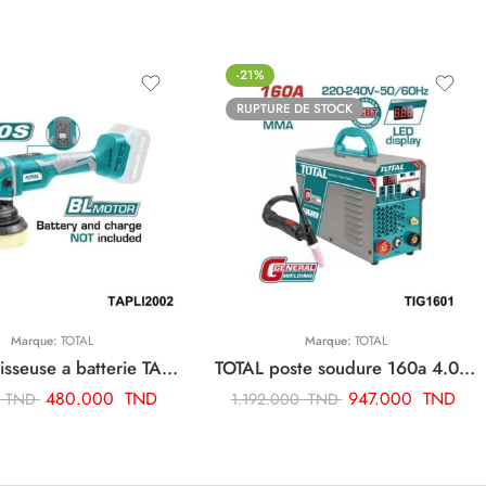
-21%
RUPTURE DE STOCK
Marque:
TOTAL
Marque:
TOTAL
TOTAL polisseuse a batterie TAPLI2002
TOTAL poste soudure 160a 4.0 tig mma onduleur TIG1601
480.000
TND
947.000
TND
0
TND
1.192.000
TND