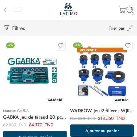
Filtres
Trier par
-7%
-7%
WADFOW Jeu 9 filieres WJK1D61
Marque:
GABKA
GABKA jeu de taraud 20 pcs GA48218
218.550
TND
235.000
TND
64.170
TND
69.000
TND
Ajouter au panier
Ajouter au panier