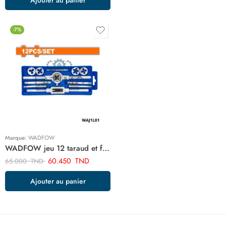
-7%
Marque:
WADFOW
WADFOW jeu 12 taraud et filiere WAJ1L01
60.450
TND
65.000
TND
Ajouter au panier