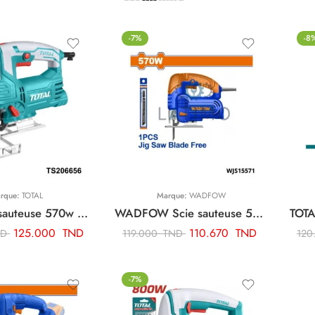
-7%
-8
rque:
TOTAL
Marque:
WADFOW
TOTAL scie sauteuse 570w + 3 lames de scie + jeu de charbon TS206656
WADFOW Scie sauteuse 570w + 1 lame WJS15571
125.000
TND
110.670
TND
ND
119.000
TND
120
-7%