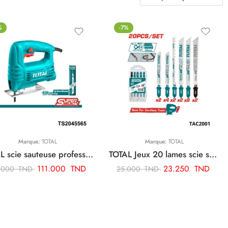
%
-7%
Marque:
TOTAL
Marque:
TOTAL
TOTAL scie sauteuse professionnel 400w TS2045565
TOTAL Jeux 20 lames scie sauteuse TAC2001
111.000
TND
23.250
TND
.000
TND
25.000
TND