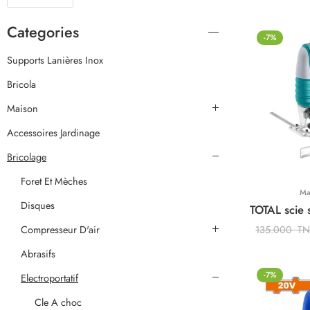
Categories
-7%
Supports Lanières Inox
Bricola
Maison
Accessoires Jardinage
Bricolage
Foret Et Mèches
Ma
Disques
Compresseur D'air
135.000
T
Abrasifs
-7%
Electroportatif
Cle A choc