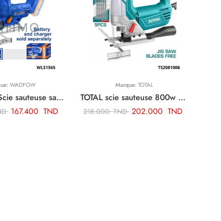
que:
WADFOW
Marque:
TOTAL
WADFOW Scie sauteuse sans batterie sans chargeur WLS1565
TOTAL scie sauteuse 800w + 5 lame TS2081006
167.400
TND
202.000
TND
ND
218.000
TND