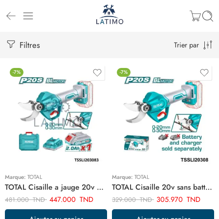
Filtres
Trier par
-7%
-7%
Marque:
TOTAL
Marque:
TOTAL
TOTAL Cisaille a jauge 20v 2ah TSSLI203083
TOTAL Cisaille 20v sans batterie sans chargeur TSSLI20308
447.000
TND
305.970
TND
481.000
TND
329.000
TND
Ajouter au panier
Ajouter au panier