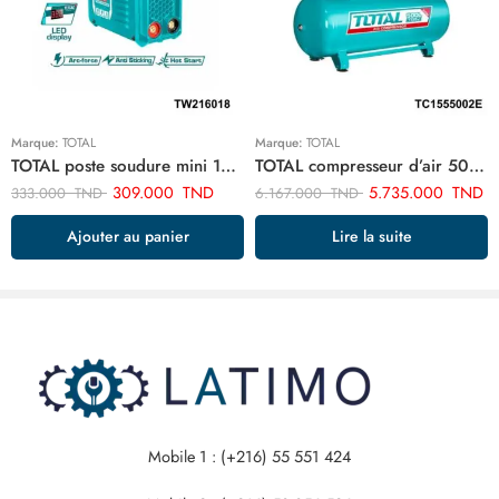
Marque:
TOTAL
Marque:
TOTAL
TOTAL poste soudure mini 160a TW216018
TOTAL compresseur d’air 500 litre 5.5hp TC1555002E
309.000
TND
5.735.000
TND
333.000
TND
6.167.000
TND
Ajouter au panier
Lire la suite
Mobile 1 : (+216) 55 551 424