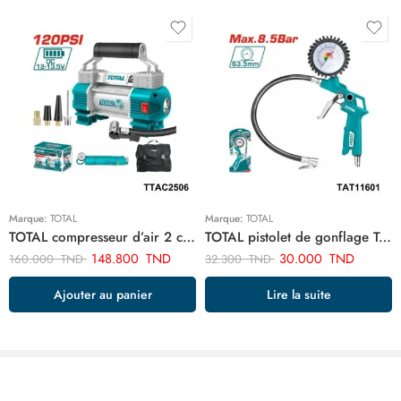
Marque:
TOTAL
Marque:
TOTAL
TOTAL compresseur d’air 2 cylindre TTAC2506
TOTAL pistolet de gonflage TAT11601
148.800
TND
30.000
TND
160.000
TND
32.300
TND
Ajouter au panier
Lire la suite