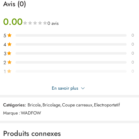
Avis (0)
0.00
0 avis
5
0
4
0
3
0
2
0
1
0
Soyez le premier à donner votre avis sur “WADFOW coupe
En savoir plus
carreaux 600mm WTR1506”
Catégories:
Bricola
,
Bricolage
,
Coupe carreaux
,
Electroportatif
Commentaires
Marque :
WADFOW
Il n'y a pas encore de critiques.
Produits connexes