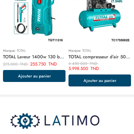
Marque:
TOTAL
Marque:
TOTAL
TOTAL Laveur 1400w 130 bar TGT11316
TOTAL compresseur d’air 500 litre 7.5hp TC1755002E
255.750
TND
6.450.000
TND
275.000
TND
5.998.500
TND
Ajouter au panier
Ajouter au panier