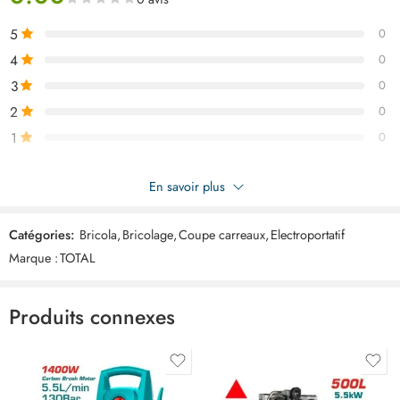
5
0
4
0
3
0
2
0
1
0
Soyez le premier à donner votre avis sur “TOTAL coupe carreaux
En savoir plus
60cm THT576002”
Catégories:
Bricola
,
Bricolage
,
Coupe carreaux
,
Electroportatif
Commentaires
Marque :
TOTAL
Il n'y a pas encore de critiques.
Produits connexes