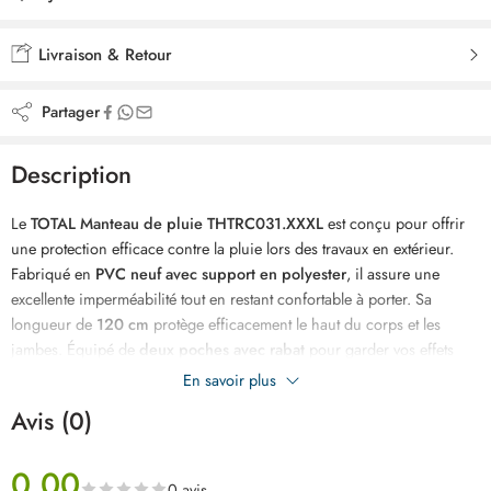
Ajouté à la liste de souhaits
Livraison & Retour
Partager
Description
Le
TOTAL Manteau de pluie THTRC031.XXXL
est conçu pour offrir
une protection efficace contre la pluie lors des travaux en extérieur.
Fabriqué en
PVC neuf avec support en polyester
, il assure une
excellente imperméabilité tout en restant confortable à porter. Sa
longueur de
120 cm
protège efficacement le haut du corps et les
jambes. Équipé de
deux poches avec rabat
pour garder vos effets
personnels au sec et d’une
bande réfléchissante au dos
pour une
En savoir plus
meilleure visibilité, ce manteau est idéal pour les professionnels du
Avis (0)
BTP, de l’industrie, de l’agriculture ou les particuliers. Robuste et
durable, il convient parfaitement aux conditions de travail exigeantes,
0.00
disponible au meilleur prix en Tunisie.
0 avis