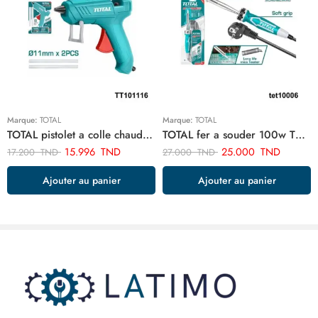
Marque:
TOTAL
Marque:
TOTAL
TOTAL pistolet a colle chaude 100w TT101116
TOTAL fer a souder 100w TET10006
15.996
TND
25.000
TND
17.200
TND
27.000
TND
Ajouter au panier
Ajouter au panier