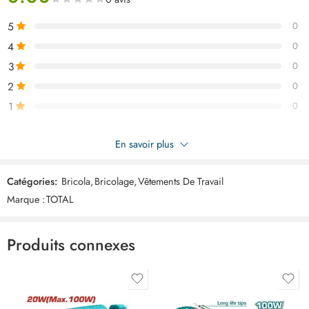
5
0
4
0
3
0
2
0
1
0
Soyez le premier à donner votre avis sur “TOTAL Manteau de pluie
En savoir plus
THTRC031.XXXL”
Catégories:
Bricola
,
Bricolage
,
Vêtements De Travail
Commentaires
Marque :
TOTAL
Il n'y a pas encore de critiques.
Produits connexes