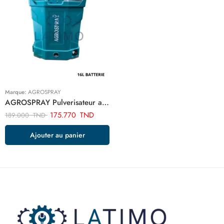
Marque:
AGROSPRAY
AGROSPRAY Pulverisateur a dos 16L a batterie ART02989
175.770
TND
189.000
TND
Ajouter au panier