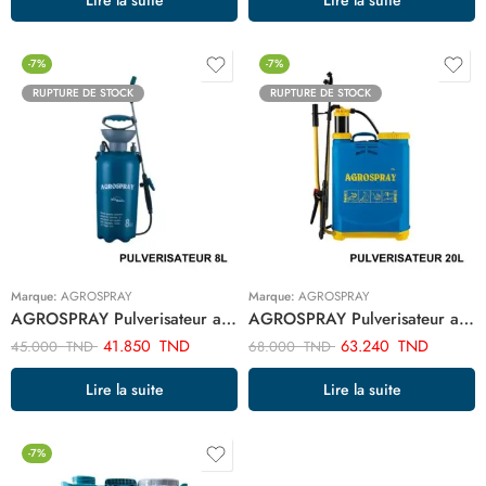
-7%
-7%
RUPTURE DE STOCK
RUPTURE DE STOCK
Marque:
AGROSPRAY
Marque:
AGROSPRAY
AGROSPRAY Pulverisateur a dos 8L CFGA-8CN
AGROSPRAY Pulverisateur a dos 20L CFAB-20C
41.850
TND
63.240
TND
45.000
TND
68.000
TND
Lire la suite
Lire la suite
-7%