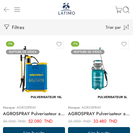
Filtres
Trier par
-7%
-7%
RUPTURE DE STOCK
RUPTURE DE STOCK
Marque:
AGROSPRAY
Marque:
AGROSPRAY
AGROSPRAY Pulverisateur a dos 16L CFAB-16C
AGROSPRAY Pulverisateur a dos 5L CFGA-5CN
52.080
TND
33.480
TND
56.000
TND
36.000
TND
Lire la suite
Lire la suite