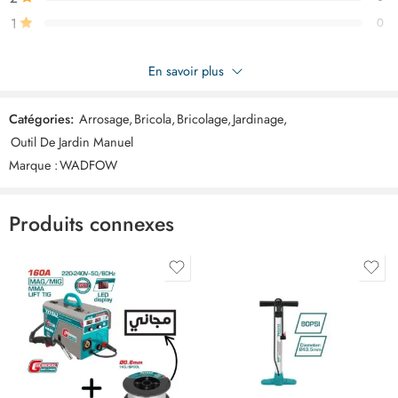
1
0
Soyez le premier à donner votre avis sur “WADFOW secateur
En savoir plus
raisin WSX5608”
Catégories:
Arrosage
,
Bricola
,
Bricolage
,
Jardinage
,
Commentaires
Outil De Jardin Manuel
Il n'y a pas encore de critiques.
Marque :
WADFOW
Produits connexes