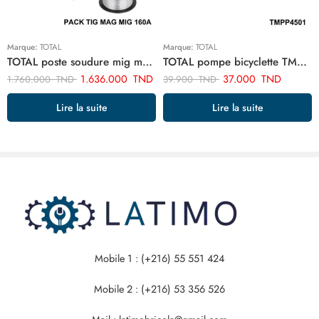
Marque:
TOTAL
Marque:
TOTAL
TOTAL poste soudure mig mag 160a 220/240 inverter + Cadeaux Bobine fil TMGT1601
TOTAL pompe bicyclette TMPP4501
1.636.000
TND
37.000
TND
1.760.000
TND
39.900
TND
Lire la suite
Lire la suite
Mobile 1 : (+216) 55 551 424
Mobile 2 : (+216) 53 356 526