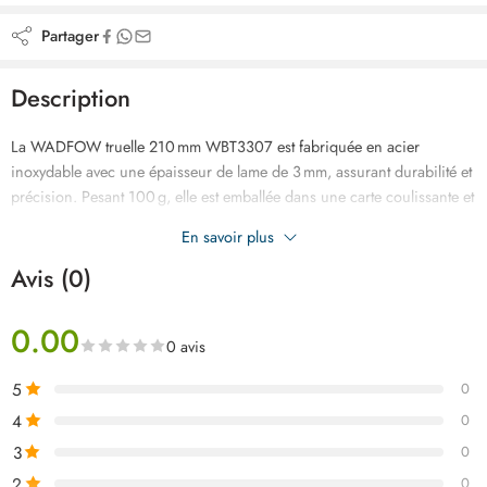
Partager
Description
La WADFOW truelle 210 mm WBT3307 est fabriquée en acier
inoxydable avec une épaisseur de lame de 3 mm, assurant durabilité et
précision. Pesant 100 g, elle est emballée dans une carte coulissante et
offre une prise en main confortable, idéale pour les travaux de
En savoir plus
maçonnerie et de finition.
Avis (0)
0.00
0 avis
5
0
4
0
3
0
2
0