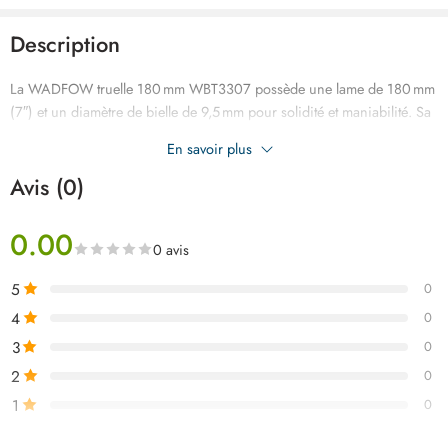
Description
La WADFOW truelle 180 mm WBT3307 possède une lame de 180 mm
(7″) et un diamètre de bielle de 9,5 mm pour solidité et maniabilité. Sa
poignée au design unique offre confort et prise en main optimale,
En savoir plus
idéale pour tous vos travaux de maçonnerie et finition.
Avis (0)
0.00
0 avis
5
0
4
0
3
0
2
0
1
0