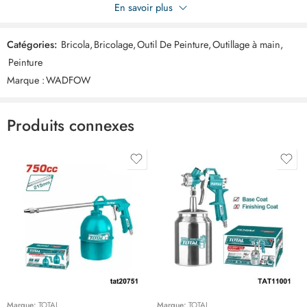
Soyez le premier à donner votre avis sur “WADFOW truelle
En savoir plus
180mm WBT3307”
Catégories:
Bricola
,
Bricolage
,
Outil De Peinture
,
Outillage à main
,
Commentaires
Peinture
Il n'y a pas encore de critiques.
Marque :
WADFOW
Produits connexes
Marque:
TOTAL
Marque:
TOTAL