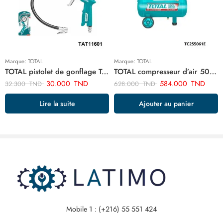
Marque:
TOTAL
Marque:
TOTAL
TOTAL pistolet de gonflage TAT11601
TOTAL compresseur d’air 50 litre TC255061E
30.000
TND
584.000
TND
32.300
TND
628.000
TND
Lire la suite
Ajouter au panier
Mobile 1 : (+216) 55 551 424