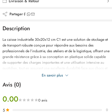
Livraison & Retour
Partager
Description
La caisse industrielle 30x20x12 cm C1 est une solution de stockage et
de transport robuste conçue pour répondre aux besoins des
professionnels de l’industrie, des ateliers et de la logistique, offrant une
grande résistance grâce à sa conception en plastique solide capable
de supporter des charges importantes et une utilisation intensive au
quotidien, tout en assurant une excellente durabilité face aux chocs et
aux manipulations répétées, son format pratique permet un rangement
En savoir plus
optimisé et un empilage sécurisé pour gagner de l’espace dans les
Avis (0)
entrepôts et zones de travail, facile à nettoyer et réutilisable, elle garantit
une organisation efficace des produits et outils, idéale pour le
0.00
stockage, la manutention et le transport en toute sécurité.
0 avis
5
0