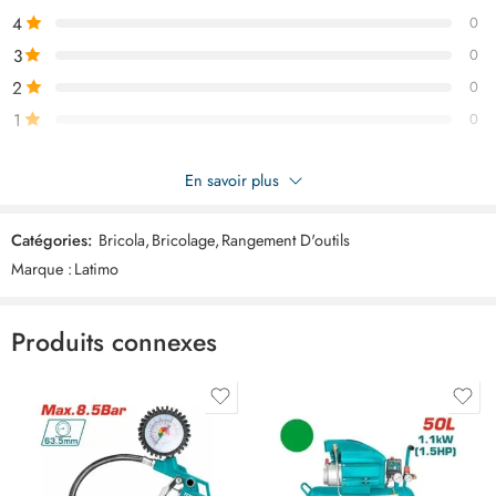
4
0
3
0
2
0
1
0
Soyez le premier à donner votre avis sur “LATIMO Caisse
En savoir plus
industriel 30x20x12cm c1 ART03529”
Catégories:
Bricola
,
Bricolage
,
Rangement D'outils
Commentaires
Marque :
Latimo
Il n'y a pas encore de critiques.
Produits connexes