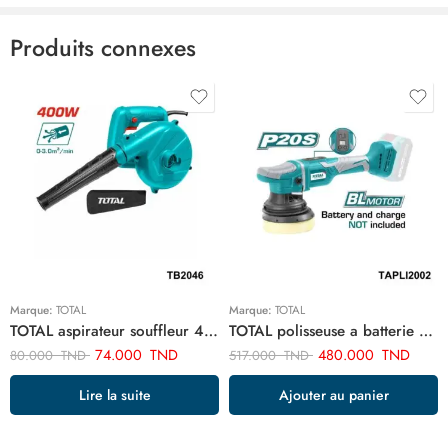
Produits connexes
Marque:
TOTAL
Marque:
TOTAL
TOTAL aspirateur souffleur 400w TB2046
TOTAL polisseuse a batterie TAPLI2002
74.000
TND
480.000
TND
80.000
TND
517.000
TND
Lire la suite
Ajouter au panier