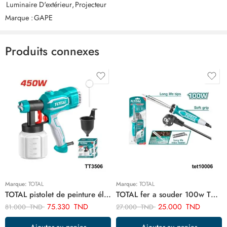
Luminaire D'extérieur
,
Projecteur
Il n'y a pas encore de critiques.
Marque :
GAPE
Produits connexes
Marque:
TOTAL
Marque:
TOTAL
TOTAL pistolet de peinture électrique 450w TT3506
TOTAL fer a souder 100w TET10006
75.330
TND
25.000
TND
81.000
TND
27.000
TND
Ajouter au panier
Ajouter au panier