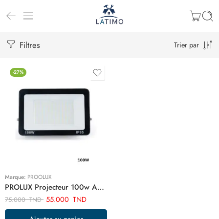
Filtres
Trier par
-27%
Marque:
PROOLUX
PROLUX Projecteur 100w ART03408
55.000
TND
75.000
TND
Ajouter au panier