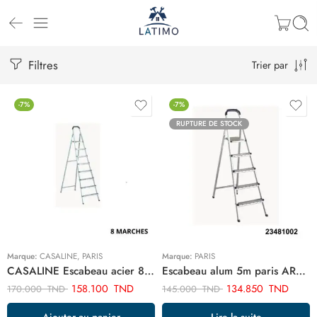
Filtres
Trier par
-7%
-7%
RUPTURE DE STOCK
Marque:
CASALINE
,
PARIS
Marque:
PARIS
CASALINE Escabeau acier 8 marches ART03373
Escabeau alum 5m paris ART03006
158.100
TND
134.850
TND
170.000
TND
145.000
TND
Ajouter au panier
Lire la suite